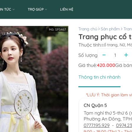
IN TỨC
TRỢ GIÚP
LIÊN HỆ
Trang chủ
Sản phẩm
Tran
Mã:
SP5467
Trang phục cổ 
Thuộc tính:
cổ trang, Nữ, M
Số lượng
Giá thuê:
420.000
Giá bán
Thông tin chi nhánh
*LƯU Ý: Thời gian làm 
CN Quận 5
Tạm nghỉ thứ 5-thứ 6 
Phường An Đông, TP
0777.195.929
-
0974.23
9:00 - 18:00 (Thứ 2 - Thứ