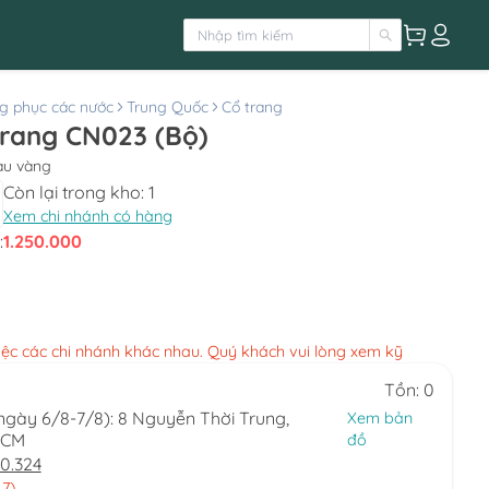
g phục các nước
Trung Quốc
Cổ trang
trang CN023 (Bộ)
àu vàng
Còn lại trong kho:
1
Xem chi nhánh có hàng
:
1.250.000
việc các chi nhánh khác nhau. Quý khách vui lòng xem kỹ
Tồn: 0
(ngày 6/8-7/8): 8 Nguyễn Thời Trung,
Xem bản
HCM
đồ
0.324
 7)