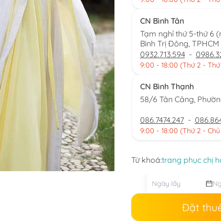
CN Bình Tân
Tạm nghỉ thứ 5-thứ 6 
Bình Trị Đông, TPHCM
0932.713.594
-
0986.3
9:00 - 18:00 (Thứ 2 - Thứ
CN Bình Thạnh
58/6 Tân Cảng, Phườ
086.7474.247
-
086.86
9:00 - 18:00 (Thứ 2 - Chủ
Từ khoá:
trang phục chị h
Đặt thu