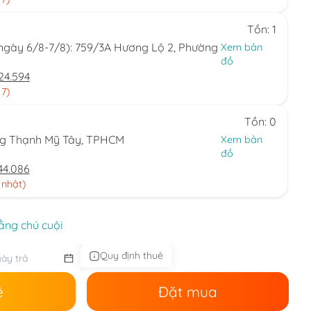
Tồn: 1
(ngày 6/8-7/8): 759/3A Hương Lộ 2, Phường
Xem bản
đồ
24.594
 7)
Tồn: 0
ng Thạnh Mỹ Tây, TPHCM
Xem bản
đồ
44.086
 nhật)
ằng chú cuội
Quy định thuê
ê
Đặt mua