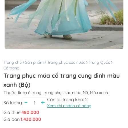
Trang chủ
Sản phẩm
Trang phục các nước
Trung Quốc
Cổ trang
Trang phục múa cổ trang cung đình màu
xanh (Bộ)
Thuộc tính:
cổ trang, trang phục các nước, Nữ, Màu xanh
Còn lại trong kho:
2
Số lượng
Xem chi nhánh có hàng
Giá thuê:
480.000
Giá bán:
1.430.000