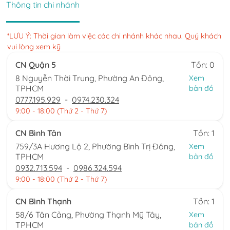
Thông tin chi nhánh
*LƯU Ý: Thời gian làm việc các chi nhánh khác nhau. Quý khách
vui lòng xem kỹ
CN Quận 5
Tồn: 0
8 Nguyễn Thời Trung, Phường An Đông,
Xem
TPHCM
bản đồ
0777.195.929
-
0974.230.324
9:00 - 18:00 (Thứ 2 - Thứ 7)
CN Bình Tân
Tồn: 1
759/3A Hương Lộ 2, Phường Bình Trị Đông,
Xem
TPHCM
bản đồ
0932.713.594
-
0986.324.594
9:00 - 18:00 (Thứ 2 - Thứ 7)
CN Bình Thạnh
Tồn: 1
58/6 Tân Cảng, Phường Thạnh Mỹ Tây,
Xem
TPHCM
bản đồ