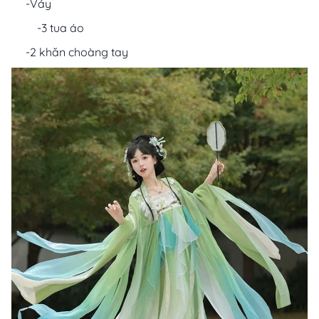
-Váy
-3 tua áo
-2 khăn choàng tay