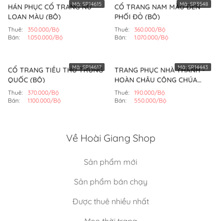
Mã:
SP14615
Mã:
SP3548
HÁN PHỤC CỔ TRANG NỮ
CỔ TRANG NAM MÀU ĐEN
LOAN MÀU (BỘ)
PHỐI ĐỎ (BỘ)
Thuê:
350.000/Bộ
Thuê:
360.000/Bộ
Bán:
1.050.000/Bộ
Bán:
1.070.000/Bộ
Mã:
SP14617
Mã:
SP14443
CỔ TRANG TIỂU THƯ TRUNG
TRANG PHỤC NHÀ THANH -
QUỐC (BỘ)
HOÀN CHÂU CÔNG CHÚA
MẪU SỐ 9 (BỘ)
Thuê:
370.000/Bộ
Thuê:
190.000/Bộ
Bán:
1.100.000/Bộ
Bán:
550.000/Bộ
Về Hoài Giang Shop
Sản phẩm mới
Sản phẩm bán chạy
Được thuê nhiều nhất