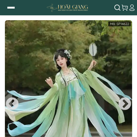
Mã:
SP14622