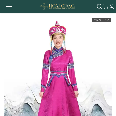
Mã:
SP11633