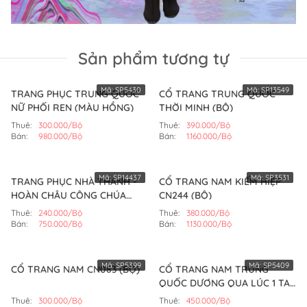
Sản phẩm tương tự
Mã:
SP5430
Mã:
SP13549
TRANG PHỤC TRUNG QUỐC
CỔ TRANG TRUNG QUỐC
NỮ PHỐI REN (MÀU HỒNG)
THỜI MINH (BỘ)
Thuê:
300.000/Bộ
Thuê:
390.000/Bộ
Bán:
980.000/Bộ
Bán:
1.160.000/Bộ
Mã:
SP14437
Mã:
SP3531
TRANG PHỤC NHÀ THANH -
CỔ TRANG NAM KIẾM HIỆP
HOÀN CHÂU CÔNG CHÚA
CN244 (BỘ)
MẪU SỐ 5 (BỘ)
Thuê:
240.000/Bộ
Thuê:
380.000/Bộ
Bán:
750.000/Bộ
Bán:
1.130.000/Bộ
Mã:
SP5399
Mã:
SP5409
CỔ TRANG NAM CN083 (BỘ)
CỔ TRANG NAM TRUNG
QUỐC DƯƠNG QUA LÚC 1 TAY
CN098 (BỘ)
Thuê:
300.000/Bộ
Thuê:
450.000/Bộ