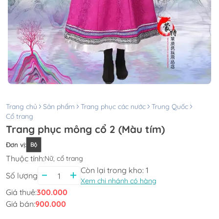
Trang chủ
Sản phẩm
Trang phục các nước
Trung Quốc
Cổ trang
Trang phục mông cổ 2 (Màu tím)
Đơn vị
:
Bộ
Thuộc tính:
Nữ, cổ trang
Còn lại trong kho:
1
Số lượng
Xem chi nhánh có hàng
Giá thuê:
300.000
Giá bán:
900.000