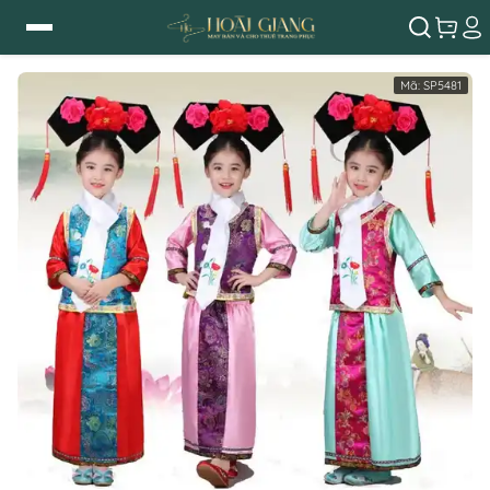
Mã:
SP5481