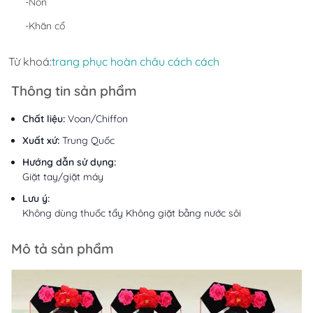
-Nón
-Khăn cổ
Từ khoá:
trang phục hoàn châu cách cách
Thông tin sản phẩm
Chất liệu:
Voan/Chiffon
Xuất xứ:
Trung Quốc
Hướng dẫn sử dụng:
Giặt tay/giặt máy
Lưu ý:
Không dùng thuốc tẩy Không giặt bằng nước sôi
Mô tả sản phẩm