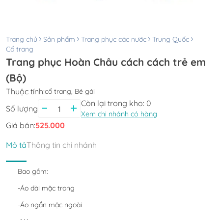
Trang chủ
Sản phẩm
Trang phục các nước
Trung Quốc
Cổ trang
Trang phục Hoàn Châu cách cách trẻ em
(Bộ)
Thuộc tính:
cổ trang, Bé gái
Còn lại trong kho:
0
Số lượng
Xem chi nhánh có hàng
Giá bán:
525.000
Mô tả
Thông tin chi nhánh
Bao gồm:
-Áo dài mặc trong
-Áo ngắn mặc ngoài