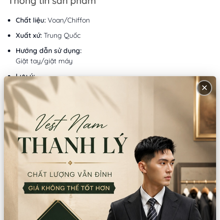
Thông tin sản phẩm
Chất liệu:
Voan/Chiffon
Xuất xứ:
Trung Quốc
Hướng dẫn sử dụng:
Giặt tay/giặt máy
Lưu ý:
×
Không dùng thuốc tẩy Không giặt bằng nước sôi
Mô tả sản phẩm