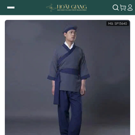
Mã:
SP13640