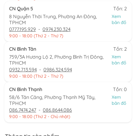
CN Quận 5
Tồn: 2
8 Nguyễn Thời Trung, Phường An Đông,
Xem
TPHCM
bản đồ
0777.195.929
-
0974.230.324
9:00 - 18:00 (Thứ 2 - Thứ 7)
CN Bình Tân
Tồn: 2
759/3A Hương Lộ 2, Phường Bình Trị Đông,
Xem
TPHCM
bản đồ
0932.713.594
-
0986.324.594
9:00 - 18:00 (Thứ 2 - Thứ 7)
CN Bình Thạnh
Tồn: 0
58/6 Tân Cảng, Phường Thạnh Mỹ Tây,
Xem
TPHCM
bản đồ
086.7474.247
-
086.8644.086
9:00 - 18:00 (Thứ 2 - Chủ nhật)