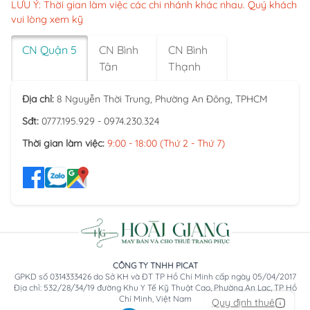
LƯU Ý: Thời gian làm việc các chi nhánh khác nhau. Quý khách
vui lòng xem kỹ
CN Quận 5
CN Bình
CN Bình
Tân
Thạnh
Địa chỉ:
8 Nguyễn Thời Trung, Phường An Đông, TPHCM
Sđt:
0777.195.929 - 0974.230.324
Thời gian làm việc:
9:00 - 18:00 (Thứ 2 - Thứ 7)
CÔNG TY TNHH PICAT
GPKD số 0314333426 do Sở KH và ĐT TP Hồ Chí Minh cấp ngày 05/04/2017
Địa chỉ: 532/28/34/19 đường Khu Y Tế Kỹ Thuật Cao, Phường An Lạc, TP Hồ
Chí Minh, Việt Nam
Quy định thuê