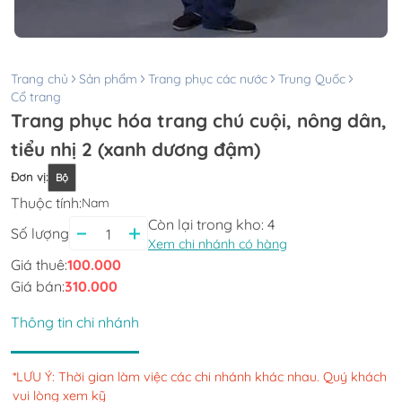
Trang chủ
Sản phẩm
Trang phục các nước
Trung Quốc
Cổ trang
Trang phục hóa trang chú cuội, nông dân,
tiểu nhị 2 (xanh dương đậm)
Đơn vị
:
Bộ
Thuộc tính:
Nam
Còn lại trong kho:
4
Số lượng
Xem chi nhánh có hàng
Giá thuê:
100.000
Giá bán:
310.000
Thông tin chi nhánh
*LƯU Ý: Thời gian làm việc các chi nhánh khác nhau. Quý khách
vui lòng xem kỹ