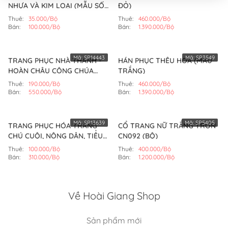
NHỰA VÀ KIM LOẠI (MẪU SỐ
ĐỎ)
5)
Thuê:
35.000/Bộ
Thuê:
460.000/Bộ
Bán:
100.000/Bộ
Bán:
1.390.000/Bộ
Mã:
SP14443
Mã:
SP3549
TRANG PHỤC NHÀ THANH -
HÁN PHỤC THÊU HOA (MÀU
HOÀN CHÂU CÔNG CHÚA
TRẮNG)
MẪU SỐ 9 (BỘ)
Thuê:
190.000/Bộ
Thuê:
460.000/Bộ
Bán:
550.000/Bộ
Bán:
1.390.000/Bộ
Mã:
SP13639
Mã:
SP5405
TRANG PHỤC HÓA TRANG
CỔ TRANG NỮ TRẮNG TRƠN
CHÚ CUỘI, NÔNG DÂN, TIỂU
CN092 (BỘ)
NHỊ 2 (MÀU ĐEN)
Thuê:
100.000/Bộ
Thuê:
400.000/Bộ
Bán:
310.000/Bộ
Bán:
1.200.000/Bộ
Về Hoài Giang Shop
Sản phẩm mới