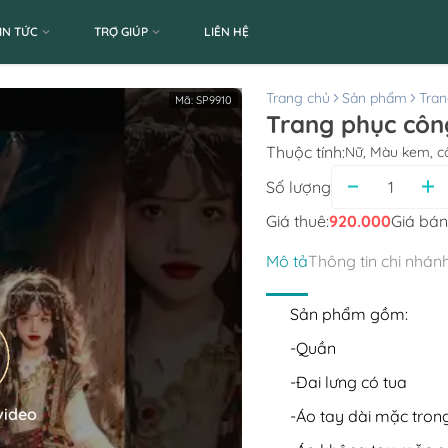
IN TỨC
TRỢ GIÚP
LIÊN HỆ
Trang chủ
Sản phẩm
Tran
Mã:
SP9910
Trang phục công
Thuộc tính:
Nữ, Màu kem, c
Số lượng
Giá thuê:
920.000
Giá bán
Mô tả
Thông tin chi nhán
Sản phẩm gồm:
-Quần
-Đai lưng có tua
video
-Áo tay dài mặc tron