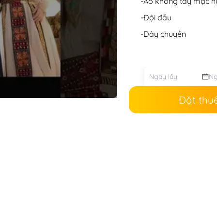
-Áo không tay mặc n
-Đội đầu
-Dây chuyền
Đặt thu