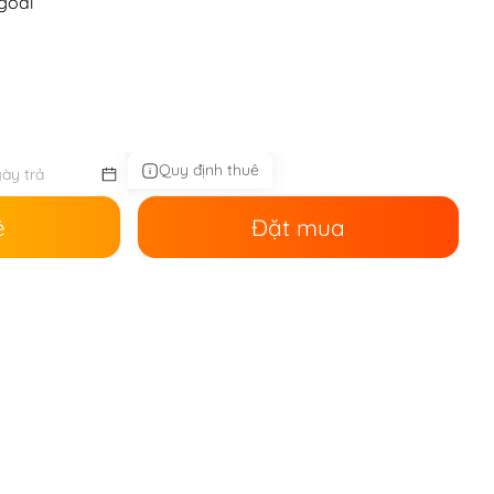
goài
Quy định thuê
ê
Đặt mua