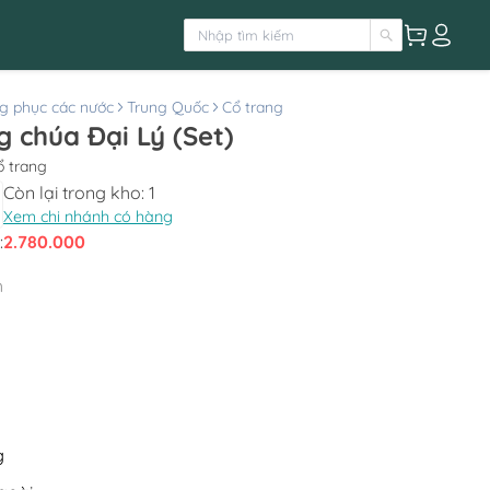
g phục các nước
Trung Quốc
Cổ trang
 chúa Đại Lý (Set)
ổ trang
Còn lại trong kho:
1
Xem chi nhánh có hàng
:
2.780.000
h
g