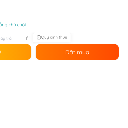
ằng chú cuội
Quy định thuê
ê
Đặt mua