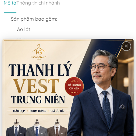
Mô tả
Thông tin chi nhánh
Sản phẩm bao gồm:
Áo lót
váy 
×
Áo ngoài
Thông tin sản phẩm
Chất liệu:
Voan/Chiffon
Xuất xứ:
Trung Quốc
Hướng dẫn sử dụng:
Giặt tay/giặt máy
Lưu ý:
Không dùng thuốc tẩy Không giặt bằng nước sôi