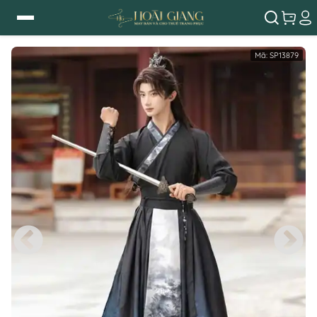
Mã:
SP13879