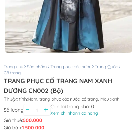
Trang chủ
Sản phẩm
Trang phục các nước
Trung Quốc
Cổ trang
TRANG PHỤC CỔ TRANG NAM XANH
DƯƠNG CN002 (Bộ)
Thuộc tính:
Nam, trang phục các nước, cổ trang, Màu xanh
Còn lại trong kho:
0
Số lượng
Xem chi nhánh có hàng
Giá thuê:
500.000
Giá bán:
1.500.000