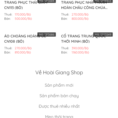
Mã:
SP3684
Mã:
SP14433
TRANG PHỤC THÁI GIÁM
TRANG PHỤC NHÀ THANH -
CN113 (BỘ)
HOÀN CHÂU CÔNG CHÚA
MẪU SỐ 1 (BỘ)
Thuê:
170.000/Bộ
Thuê:
270.000/Bộ
Bán:
500.000/Bộ
Bán:
800.000/Bộ
Mã:
SP3686
Mã:
SP13549
ÁO CHOÀNG HOÀNG ĐẾ
CỔ TRANG TRUNG QUỐC
CN108 (BỘ)
THỜI MINH (BỘ)
Thuê:
270.000/Bộ
Thuê:
390.000/Bộ
Bán:
810.000/Bộ
Bán:
1.160.000/Bộ
Về Hoài Giang Shop
Sản phẩm mới
Sản phẩm bán chạy
Được thuê nhiều nhất
Mẹo thời trang