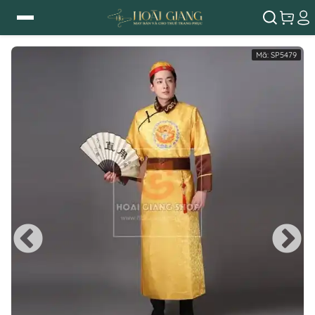
Mã:
SP5479