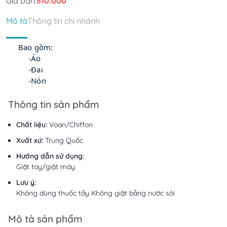
Giá bán:
810.000
Mô tả
Thông tin chi nhánh
Bao gồm:
-Áo
-Đai
-Nón
Thông tin sản phẩm
Chất liệu:
Voan/Chiffon
Xuất xứ:
Trung Quốc
Hướng dẫn sử dụng:
Giặt tay/giặt máy
Lưu ý:
Không dùng thuốc tẩy Không giặt bằng nước sôi
Mô tả sản phẩm