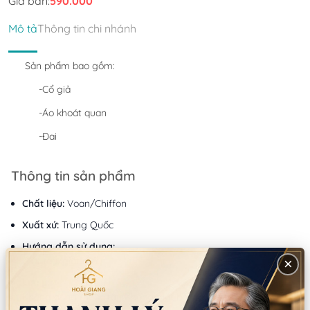
Giá bán:
590.000
Mô tả
Thông tin chi nhánh
Sản phẩm bao gồm:
-Cổ giả
-Áo khoát quan
-Đai
Thông tin sản phẩm
Chất liệu:
Voan/Chiffon
Xuất xứ:
Trung Quốc
Hướng dẫn sử dụng:
Giặt tay/giặt máy
×
Lưu ý:
Không dùng thuốc tẩy Không giặt bằng nước sôi