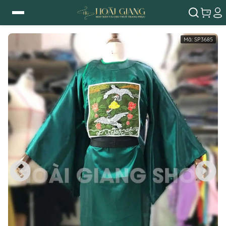
Mã:
SP3685