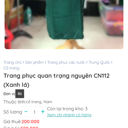
Trang chủ
Sản phẩm
Trang phục các nước
Trung Quốc
Cổ trang
Trang phục quan trạng nguyên CN112
(Xanh lá)
Đơn vị
:
Bộ
Thuộc tính:
cổ trang, Nam
Còn lại trong kho:
3
Số lượng
Xem chi nhánh có hàng
Giá thuê:
200.000