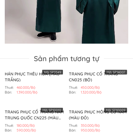
Sản phẩm tương tự
Mã:
SP3549
Mã:
SP14007
HÁN PHỤC THÊU HOA (MÀU
TRANG PHỤC CỔ TRANG
TRẮNG)
CN025 (BỘ)
Thuê:
460.000/Bộ
Thuê:
450.000/Bộ
Bán:
1.390.000/Bộ
Bán:
1.320.000/Bộ
Mã:
SP10010
Mã:
SP10009
TRANG PHỤC CỔ TRANG NAM
TRANG PHỤC MÔNG CỔ NAM
TRUNG QUỐC CN225 (MÀU
(MÀU ĐỎ)
ĐEN)
Thuê:
180.000/Bộ
Thuê:
350.000/Bộ
Bán:
590.000/Bộ
Bán:
950.000/Bộ