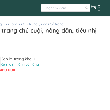
g phục các nước
Trung Quốc
Cổ trang
trang chú cuội, nông dân, tiểu nhị
Còn lại trong kho:
1
Xem chi nhánh có hàng
480.000
h