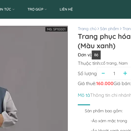
IN TỨC
TRỢ GIÚP
LIÊN HỆ
Trang chủ
Sản phẩm
Tran
Mã:
SP10001
Trang phục hóa 
(Màu xanh)
Đơn vị
:
Bộ
Thuộc tính:
cổ trang, Nam
Số lượng
Giá thuê:
160.000
Giá bán:
Mô tả
Thông tin chi nhán
Sản phẩm bao gồm:
-Áo xám mặc trong
-Áo khoát xanh ngoài