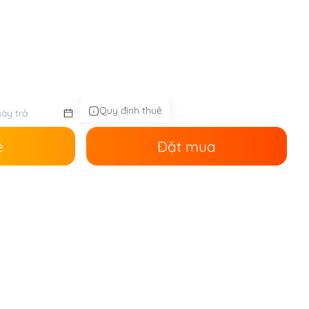
Quy định thuê
ê
Đặt mua