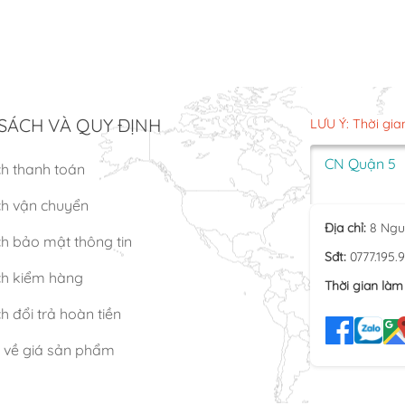
SÁCH VÀ QUY ĐỊNH
LƯU Ý: Thời gia
CN Quận 5
ch thanh toán
ch vận chuyển
Địa chỉ:
8 Ngu
h bảo mật thông tin
Sđt:
0777.195.
ch kiểm hàng
Thời gian làm 
h đổi trả hoàn tiền
n về giá sản phẩm