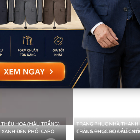
 THÊU HOA (MÀU TRẮNG)
TRANG PHỤC NHÀ THANH -HOÀN
M XANH ĐEN PHỐI CARO
TRANG PHỤC BỘ ĐẦU CN11
CHÂU CÔNG CHÚA MẪU 