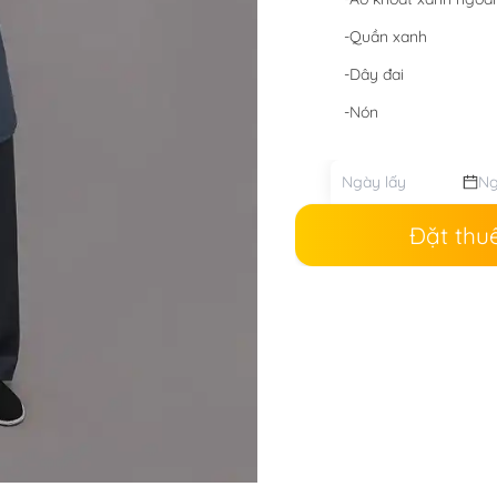
-Quần xanh
-Dây đai
-Nón
Đặt thu