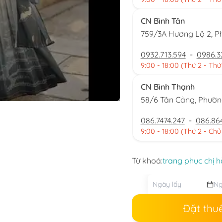
CN Bình Tân
759/3A Hương Lộ 2, P
0932.713.594
-
0986.3
9:00 - 18:00 (Thứ 2 - Thứ
CN Bình Thạnh
58/6 Tân Cảng, Phườ
086.7474.247
-
086.86
9:00 - 18:00 (Thứ 2 - Chủ
Từ khoá:
trang phục chị h
Đặt thu