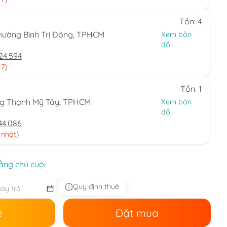
Tồn: 4
hường Bình Trị Đông, TPHCM
Xem bản
đồ
24.594
 7)
Tồn: 1
ng Thạnh Mỹ Tây, TPHCM
Xem bản
đồ
44.086
 nhật)
ằng chú cuội
Quy định thuê
ê
Đặt mua