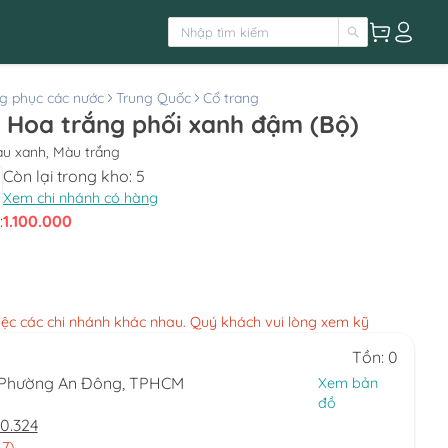
g phục các nước
Trung Quốc
Cổ trang
 Hoa trắng phối xanh đậm (Bộ)
àu xanh, Màu trắng
Còn lại trong kho:
5
Xem chi nhánh có hàng
:
1.100.000
việc các chi nhánh khác nhau. Quý khách vui lòng xem kỹ
Tồn: 0
, Phường An Đông, TPHCM
Xem bản
đồ
0.324
 7)