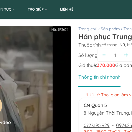
IN TỨC
TRỢ GIÚP
LIÊN HỆ
Trang chủ
Sản phẩm
Tran
Mã:
SP3674
Hán phục Trung
Thuộc tính:
cổ trang, Nữ, M
Số lượng
Giá thuê:
370.000
Giá bán
Thông tin chi nhánh
*LƯU Ý: Thời gian làm 
CN Quận 5
8 Nguyễn Thời Trung
video
0777.195.929
-
0974.23
9:00 - 18:00 (Thứ 2 - Thứ