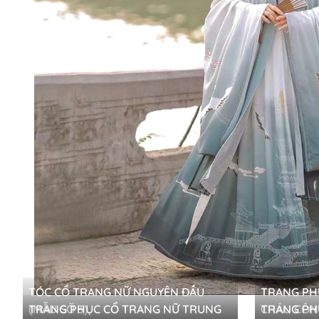
TÓC CỔ TRANG NỮ NGUYÊN ĐẦU
TRANG PHỤC NHÀ
(MẪU SỐ 3)
TRANG PHỤC CỔ TRANG NỮ TRUNG
TRANG PH