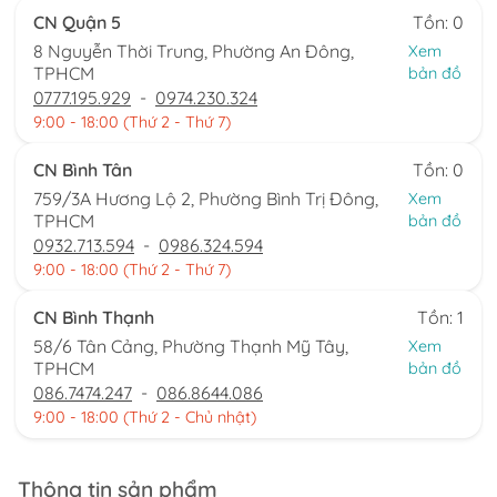
CN Quận 5
Tồn: 0
8 Nguyễn Thời Trung, Phường An Đông,
Xem
TPHCM
bản đồ
0777.195.929
-
0974.230.324
9:00 - 18:00 (Thứ 2 - Thứ 7)
CN Bình Tân
Tồn: 0
759/3A Hương Lộ 2, Phường Bình Trị Đông,
Xem
TPHCM
bản đồ
0932.713.594
-
0986.324.594
9:00 - 18:00 (Thứ 2 - Thứ 7)
CN Bình Thạnh
Tồn: 1
58/6 Tân Cảng, Phường Thạnh Mỹ Tây,
Xem
TPHCM
bản đồ
086.7474.247
-
086.8644.086
9:00 - 18:00 (Thứ 2 - Chủ nhật)
Thông tin sản phẩm