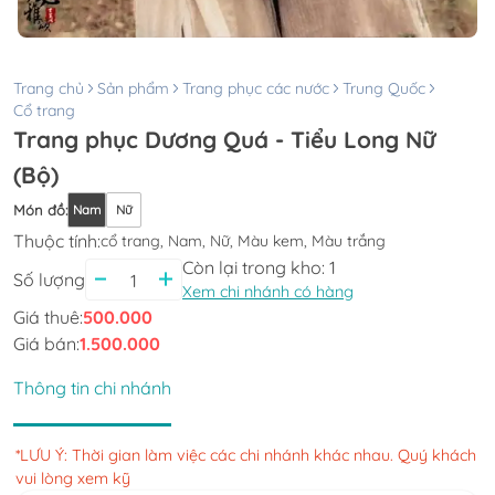
Trang chủ
Sản phẩm
Trang phục các nước
Trung Quốc
Cổ trang
Trang phục Dương Quá - Tiểu Long Nữ
(Bộ)
Món đồ
:
Nam
Nữ
Thuộc tính:
cổ trang, Nam, Nữ, Màu kem, Màu trắng
Còn lại trong kho:
1
Số lượng
Xem chi nhánh có hàng
Giá thuê:
500.000
Giá bán:
1.500.000
Thông tin chi nhánh
*LƯU Ý: Thời gian làm việc các chi nhánh khác nhau. Quý khách
vui lòng xem kỹ