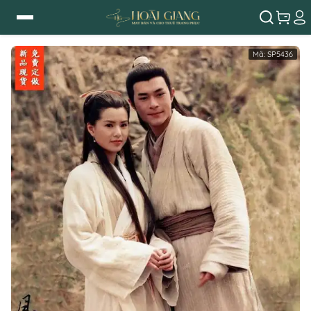
Mã:
SP5436