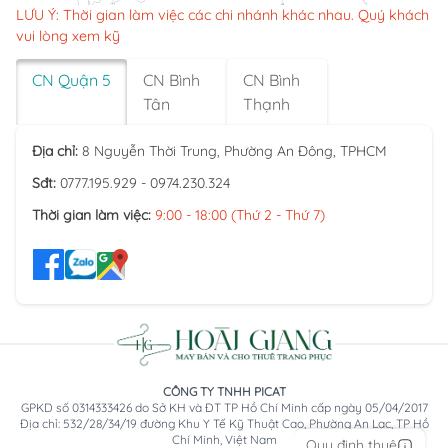
LƯU Ý: Thời gian làm việc các chi nhánh khác nhau. Quý khách
vui lòng xem kỹ
CN Quận 5
CN Bình
CN Bình
Tân
Thạnh
Địa chỉ:
8 Nguyễn Thời Trung, Phường An Đông, TPHCM
Sđt:
0777.195.929 - 0974.230.324
Thời gian làm việc:
9:00 - 18:00 (Thứ 2 - Thứ 7)
CÔNG TY TNHH PICAT
GPKD số 0314333426 do Sở KH và ĐT TP Hồ Chí Minh cấp ngày 05/04/2017
Địa chỉ: 532/28/34/19 đường Khu Y Tế Kỹ Thuật Cao, Phường An Lạc, TP Hồ
Chí Minh, Việt Nam
Quy định thuê