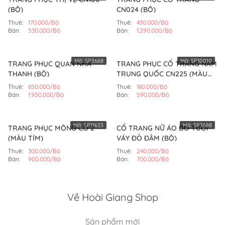
(BỘ)
CN024 (BỘ)
Thuê:
170.000/Bộ
Thuê:
430.000/Bộ
Bán:
530.000/Bộ
Bán:
1.290.000/Bộ
Mã:
SP3668
Mã:
SP10010
TRANG PHỤC QUAN NHÀ
TRANG PHỤC CỔ TRANG NAM
THANH (BỘ)
TRUNG QUỐC CN225 (MÀU
ĐEN)
Thuê:
650.000/Bộ
Thuê:
180.000/Bộ
Bán:
1.950.000/Bộ
Bán:
590.000/Bộ
Mã:
SP11633
Mã:
SP3688
TRANG PHỤC MÔNG CỔ 2
CỔ TRANG NỮ ÁO ĐỎ TƯƠI
(MÀU TÍM)
VÁY ĐỎ ĐẬM (BỘ)
Thuê:
300.000/Bộ
Thuê:
240.000/Bộ
Bán:
900.000/Bộ
Bán:
700.000/Bộ
Về Hoài Giang Shop
Sản phẩm mới