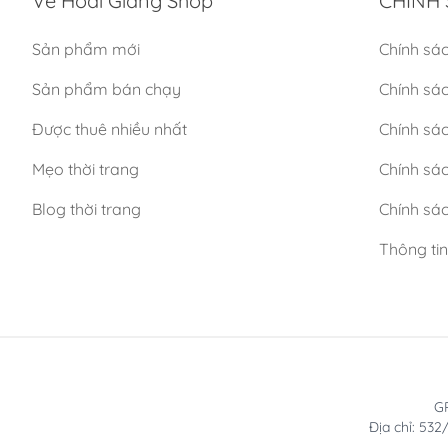
Về Hoài Giang Shop
CHÍNH 
Sản phẩm mới
Chính sá
Sản phẩm bán chạy
Chính sá
Được thuê nhiều nhất
Chính sác
Mẹo thời trang
Chính sá
Blog thời trang
Chính sác
Thông ti
GP
Địa chỉ: 53