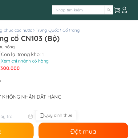
g phục các nước
Trung Quốc
Cổ trang
ng cổ CN103 (Bộ)
àu hồng
Còn lại trong kho:
1
Xem chi nhánh có hàng
:
300.000
h
Ý KHÔNG NHẬN ĐẶT HÀNG
Quy định thuê
ê
Đặt mua