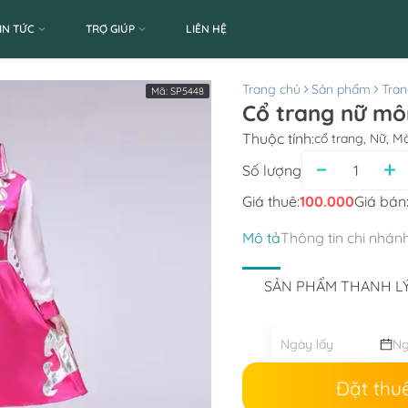
IN TỨC
TRỢ GIÚP
LIÊN HỆ
Trang chủ
Sản phẩm
Tran
Mã:
SP5448
Cổ trang nữ mô
Thuộc tính:
cổ trang, Nữ, M
Số lượng
Giá thuê:
100.000
Giá bán
Mô tả
Thông tin chi nhán
SẢN PHẨM THANH L
Đặt thu