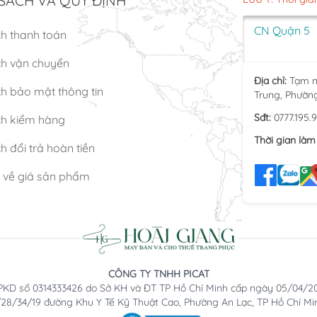
SÁCH VÀ QUY ĐỊNH
CN Quận 5
ch thanh toán
ch vận chuyển
Địa chỉ:
Tạm n
h bảo mật thông tin
Trung, Phườn
Sđt:
0777.195.
ch kiểm hàng
Thời gian làm 
h đổi trả hoàn tiền
n về giá sản phẩm
CÔNG TY TNHH PICAT
KD số 0314333426 do Sở KH và ĐT TP Hồ Chí Minh cấp ngày 05/04/2
2/28/34/19 đường Khu Y Tế Kỹ Thuật Cao, Phường An Lạc, TP Hồ Chí Mi