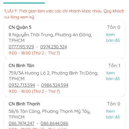
*LƯU Ý: Thời gian làm việc các chi nhánh khác nhau. Quý khách
vui lòng xem kỹ
CN Quận 5
Tồn: 0
8 Nguyễn Thời Trung, Phường An Đông,
Xem
TPHCM
bản đồ
0777.195.929
-
0974.230.324
9:00 - 18:00 (Thứ 2 - Thứ 7)
CN Bình Tân
Tồn: 1
759/3A Hương Lộ 2, Phường Bình Trị Đông,
Xem
TPHCM
bản đồ
0932.713.594
-
0986.324.594
9:00 - 18:00 (Thứ 2 - Thứ 7)
CN Bình Thạnh
Tồn: 0
58/6 Tân Cảng, Phường Thạnh Mỹ Tây,
Xem
TPHCM
bản đồ
086.7474.247
-
086.8644.086