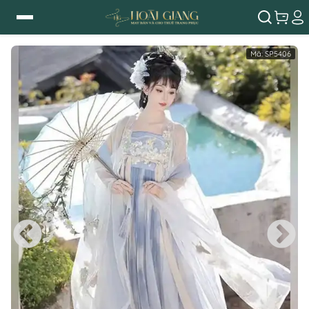
Mã:
SP5406