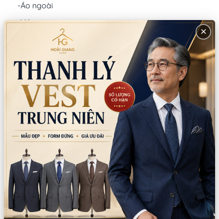
-Áo ngoài
-Váy
×
-Khăn choàng tay