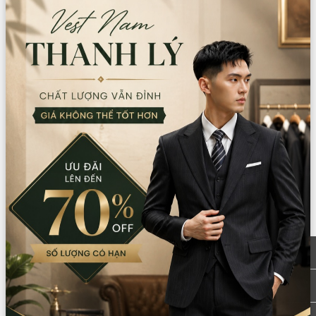
Trang chủ
Sản phẩm
Trang phục các nước
Trung Quốc
Cổ trang
Cổ trang nữ thêu hoa 3D (Màu kem)
Đơn vị
:
Bộ
Thuộc tính:
Nữ
Còn lại trong kho:
3
Số lượng
Xem chi nhánh có hàng