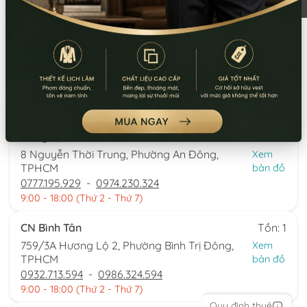
Giá thuê:
580.000
Giá bán:
1.740.000
Thông tin chi nhánh
*LƯU Ý: Thời gian làm việc các chi nhánh khác nhau. Quý khách
vui lòng xem kỹ
CN Quận 5
Tồn: 1
8 Nguyễn Thời Trung, Phường An Đông,
Xem
TPHCM
bản đồ
0777.195.929
-
0974.230.324
9:00 - 18:00 (Thứ 2 - Thứ 7)
CN Bình Tân
Tồn: 1
759/3A Hương Lộ 2, Phường Bình Trị Đông,
Xem
TPHCM
bản đồ
0932.713.594
-
0986.324.594
9:00 - 18:00 (Thứ 2 - Thứ 7)
Quy định thuê