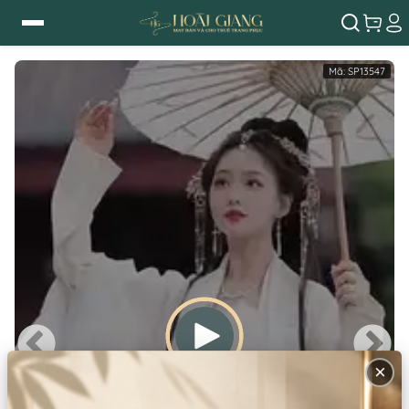
Mã:
SP13547
×
Bấm để xem video