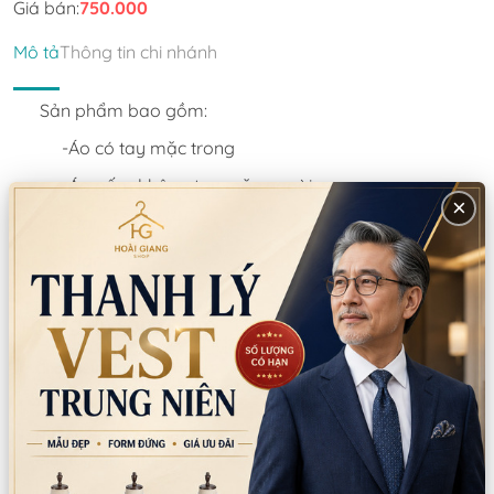
Giá bán:
750.000
Mô tả
Thông tin chi nhánh
Sản phẩm bao gồm:
-Áo có tay mặc trong
-Áo gấm không tay mặc ngoài
×
-Đai
-Nón
Thông tin sản phẩm
Chất liệu:
Voan/Chiffon
Xuất xứ:
Trung Quốc
Hướng dẫn sử dụng:
Giặt tay/giặt máy