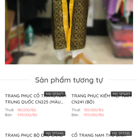
Sản phẩm tương tự
Mã:
SP3671
Mã:
SP5413
TRANG PHỤC CỔ TRANG NAM
TRANG PHỤC KIẾM HIỆP NAM
TRUNG QUỐC CN225 (MÀU
CN241 (BỘ)
XANH)
Thuê:
180.000/Bộ
Thuê:
300.000/Bộ
Bán:
590.000/Bộ
Bán:
950.000/Bộ
Mã:
SP5446
Mã:
SP5395
TRANG PHỤC BỘ ĐẦU CN110
CỔ TRANG NAM THƯ SINH