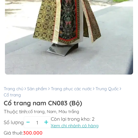
Trang chủ
Sản phẩm
Trang phục các nước
Trung Quốc
Cổ trang
Cổ trang nam CN083 (Bộ)
Thuộc tính:
cổ trang, Nam, Màu trắng
Còn lại trong kho:
2
Số lượng
Xem chi nhánh có hàng
Giá thuê:
300.000