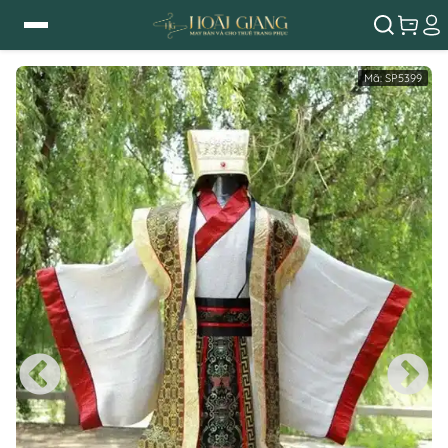
Mã:
SP5399