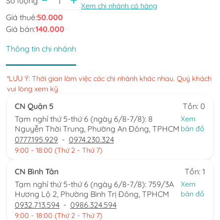
Số lượng
Xem chi nhánh có hàng
Giá thuê:
50.000
Giá bán:
140.000
Thông tin chi nhánh
*LƯU Ý: Thời gian làm việc các chi nhánh khác nhau. Quý khách
vui lòng xem kỹ
CN Quận 5
Tồn: 0
Tạm nghỉ thứ 5-thứ 6 (ngày 6/8-7/8): 8
Xem
Nguyễn Thời Trung, Phường An Đông, TPHCM
bản đồ
0777.195.929
-
0974.230.324
9:00 - 18:00 (Thứ 2 - Thứ 7)
CN Bình Tân
Tồn: 1
Tạm nghỉ thứ 5-thứ 6 (ngày 6/8-7/8): 759/3A
Xem
Hương Lộ 2, Phường Bình Trị Đông, TPHCM
bản đồ
0932.713.594
-
0986.324.594
9:00 - 18:00 (Thứ 2 - Thứ 7)