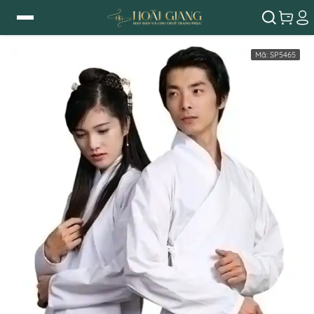
Mã:
SP5465