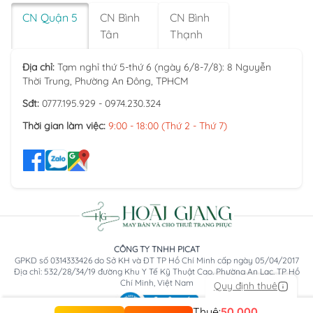
CN Quận 5
CN Bình
CN Bình
Tân
Thạnh
Địa chỉ:
Tạm nghỉ thứ 5-thứ 6 (ngày 6/8-7/8): 8 Nguyễn
Thời Trung, Phường An Đông, TPHCM
Sđt:
0777.195.929 - 0974.230.324
Thời gian làm việc:
9:00 - 18:00 (Thứ 2 - Thứ 7)
CÔNG TY TNHH PICAT
GPKD số 0314333426 do Sở KH và ĐT TP Hồ Chí Minh cấp ngày 05/04/2017
Địa chỉ: 532/28/34/19 đường Khu Y Tế Kỹ Thuật Cao, Phường An Lạc, TP Hồ
Chí Minh, Việt Nam
Quy định thuê
Thuê:
50.000