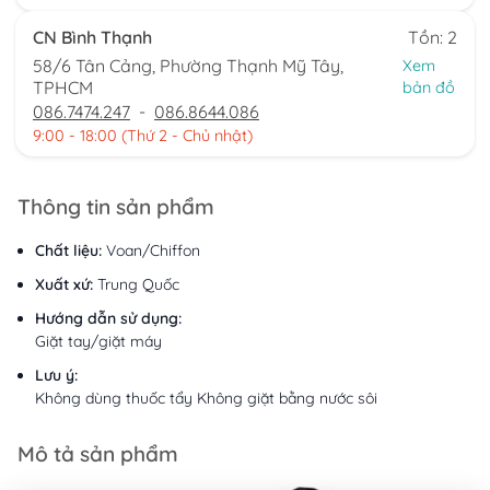
CN Bình Thạnh
Tồn: 2
58/6 Tân Cảng, Phường Thạnh Mỹ Tây,
Xem
TPHCM
bản đồ
086.7474.247
-
086.8644.086
9:00 - 18:00 (Thứ 2 - Chủ nhật)
Thông tin sản phẩm
Chất liệu:
Voan/Chiffon
Xuất xứ:
Trung Quốc
Hướng dẫn sử dụng:
Giặt tay/giặt máy
Lưu ý:
Không dùng thuốc tẩy Không giặt bằng nước sôi
Mô tả sản phẩm