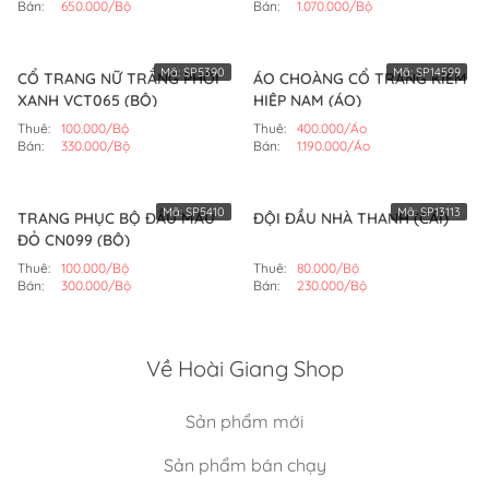
Bán:
650.000/Bộ
Bán:
1.070.000/Bộ
Mã:
SP5390
Mã:
SP14599
CỔ TRANG NỮ TRẮNG PHỐI
ÁO CHOÀNG CỔ TRANG KIẾM
XANH VCT065 (BỘ)
HIỆP NAM (ÁO)
Thuê:
100.000/Bộ
Thuê:
400.000/Áo
Bán:
330.000/Bộ
Bán:
1.190.000/Áo
Mã:
SP5410
Mã:
SP13113
TRANG PHỤC BỘ ĐẦU MÀU
ĐỘI ĐẦU NHÀ THANH (CÁI)
ĐỎ CN099 (BỘ)
Thuê:
100.000/Bộ
Thuê:
80.000/Bộ
Bán:
300.000/Bộ
Bán:
230.000/Bộ
Về Hoài Giang Shop
Sản phẩm mới
Sản phẩm bán chạy