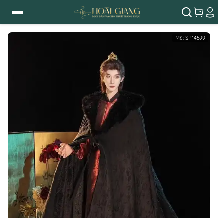
Mã:
SP14599