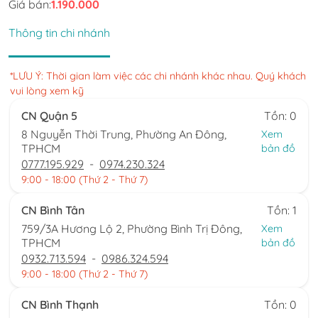
Giá bán:
1.190.000
Thông tin chi nhánh
*LƯU Ý: Thời gian làm việc các chi nhánh khác nhau. Quý khách
vui lòng xem kỹ
CN Quận 5
Tồn: 0
8 Nguyễn Thời Trung, Phường An Đông,
Xem
TPHCM
bản đồ
0777.195.929
-
0974.230.324
9:00 - 18:00 (Thứ 2 - Thứ 7)
CN Bình Tân
Tồn: 1
759/3A Hương Lộ 2, Phường Bình Trị Đông,
Xem
TPHCM
bản đồ
0932.713.594
-
0986.324.594
9:00 - 18:00 (Thứ 2 - Thứ 7)
CN Bình Thạnh
Tồn: 0