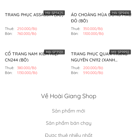
Mã:
SP5425
Mã:
SP5416
TRANG PHỤC ASSASSIN (BỘ)
ÁO CHOÀNG MÙA ĐÔNG MÀU
ĐỎ (BỘ)
Thuê:
250.000/Bộ
Thuê:
350.000/Bộ
Bán:
760.000/Bộ
Bán:
1.100.000/Bộ
Mã:
SP3531
Mã:
SP9992
CỔ TRANG NAM KIẾM HIỆP
TRANG PHỤC QUAN TRẠNG
CN244 (BỘ)
NGUYÊN CN112 (XANH
DƯƠNG)
Thuê:
380.000/Bộ
Thuê:
200.000/Bộ
Bán:
1.130.000/Bộ
Bán:
590.000/Bộ
Về Hoài Giang Shop
Sản phẩm mới
Sản phẩm bán chạy
Được thuê nhiều nhất