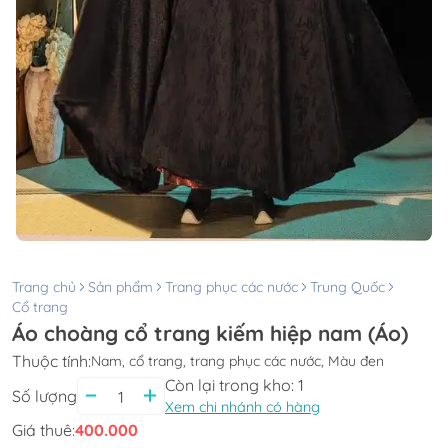
Trang chủ
Sản phẩm
Trang phục các nước
Trung Quốc
Cổ trang
Áo choàng cổ trang kiếm hiệp nam (Áo)
Thuộc tính:
Nam, cổ trang, trang phục các nước, Màu đen
Còn lại trong kho:
1
Số lượng
Xem chi nhánh có hàng
Giá thuê:
400.000