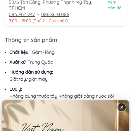
58/6 Tân Cảng, Phường Thạnh Mỹ Tây,
Xem
TPHCM
bản đồ
086.7474.247
-
086.8644.086
9:00 - 18:00 (Thứ 2 - Chủ nhật)
Thông tin sản phẩm
Chất liệu:
Gấm+lông
Xuất xứ:
Trung Quốc
Hướng dẫn sử dụng:
Giặt tay/giặt máy
Lưu ý:
Không dùng thuốc tẩy Không giặt bằng nước sôi
×
Mô tả sản phẩm