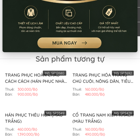
Sản phẩm tương tự
Mã:
SP12680
Mã:
SP3692
TRANG PHỤC HOÀN CHÂU
TRANG PHỤC HÓA TRANG
CÁCH CÁCH (HÁN PHỤC NHÀ
CHÚ CUỘI, NÔNG DÂN, TIỂU
THANH) (MÀU TÍM)
NHỊ (MÀU NÂU)
Thuê:
300.000/Bộ
Thuê:
160.000/Bộ
Bán:
900.000/Bộ
Bán:
480.000/Bộ
Mã:
SP3549
Mã:
SP5428
HÁN PHỤC THÊU HOA (MÀU
CỔ TRANG NAM KIẾM KHÁCH
TRẮNG)
(MÀU TRẮNG)
Thuê:
460.000/Bộ
Thuê:
160.000/Bộ
Bán:
1.390.000/Bộ
Bán:
490.000/Bộ