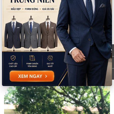
9:00 - 18:00 (Thứ 2 - Chủ nhật)
Thông tin sản phẩm
Chất liệu:
Chiffon/Phi bóng
Xuất xứ:
Việt Nam
Hướng dẫn sử dụng:
Giặt tay/giặt máy
Lưu ý:
Không dùng thuốc tẩy Không giặt bằng nước sôi
Mô tả sản phẩm