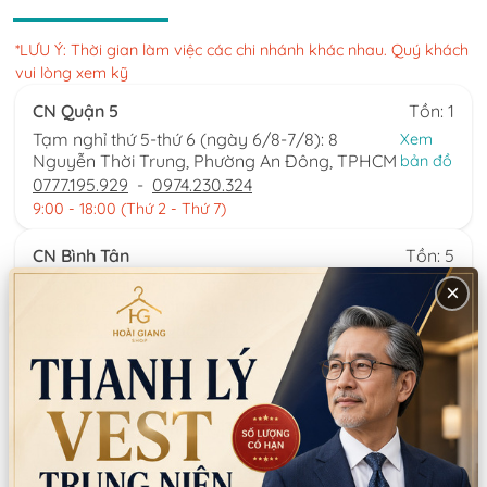
*LƯU Ý: Thời gian làm việc các chi nhánh khác nhau. Quý khách
vui lòng xem kỹ
CN Quận 5
Tồn: 1
Tạm nghỉ thứ 5-thứ 6 (ngày 6/8-7/8): 8
Xem
Nguyễn Thời Trung, Phường An Đông, TPHCM
bản đồ
0777.195.929
-
0974.230.324
9:00 - 18:00 (Thứ 2 - Thứ 7)
CN Bình Tân
Tồn: 5
Tạm nghỉ thứ 5-thứ 6 (ngày 6/8-7/8): 759/3A
Xem
×
Hương Lộ 2, Phường Bình Trị Đông, TPHCM
bản đồ
0932.713.594
-
0986.324.594
9:00 - 18:00 (Thứ 2 - Thứ 7)
CN Bình Thạnh
Tồn: 0
58/6 Tân Cảng, Phường Thạnh Mỹ Tây,
Xem
TPHCM
bản đồ
086.7474.247
-
086.8644.086