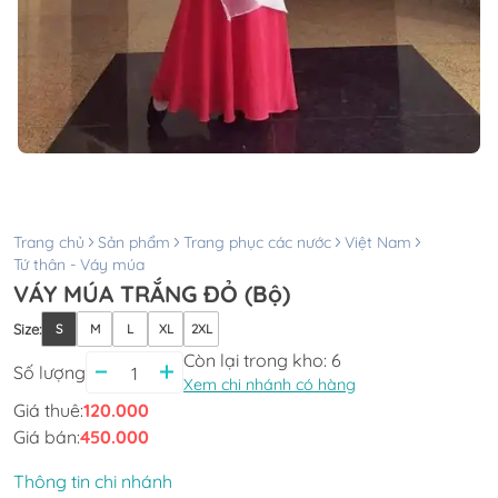
Trang chủ
Sản phẩm
Trang phục các nước
Việt Nam
Tứ thân - Váy múa
VÁY MÚA TRẮNG ĐỎ (Bộ)
Size
:
S
M
L
XL
2XL
Còn lại trong kho:
6
Số lượng
Xem chi nhánh có hàng
Giá thuê:
120.000
Giá bán:
450.000
Thông tin chi nhánh