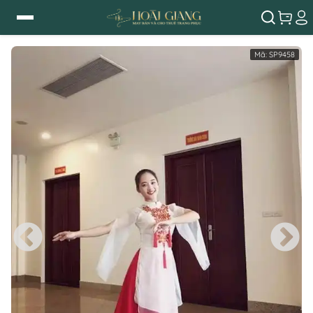
Mã:
SP9458