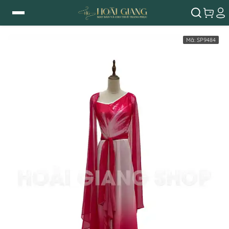
Mã:
SP9484