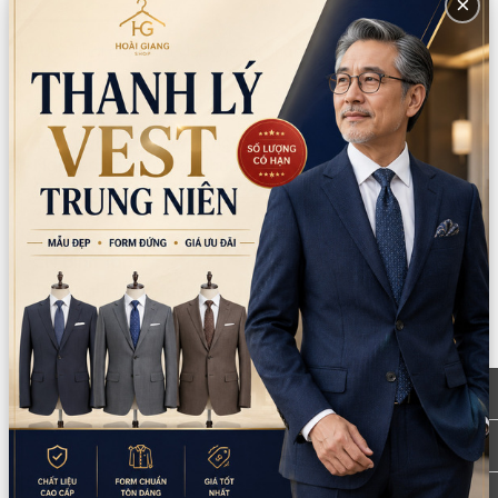
×
*LƯU Ý: Thời gian làm việc các chi nhánh khác nhau. Quý khách
vui lòng xem kỹ
CN Quận 5
Tồn: 0
Tạm nghỉ thứ 5-thứ 6 (ngày 6/8-7/8): 8
Xem
Nguyễn Thời Trung, Phường An Đông, TPHCM
bản đồ
0777.195.929
-
0974.230.324
9:00 - 18:00 (Thứ 2 - Thứ 7)
CN Bình Tân
Tồn: 1
Tạm nghỉ thứ 5-thứ 6 (ngày 6/8-7/8): 759/3A
Xem
Hương Lộ 2, Phường Bình Trị Đông, TPHCM
bản đồ
0932.713.594
-
0986.324.594
9:00 - 18:00 (Thứ 2 - Thứ 7)
CN Bình Thạnh
Tồn: 0
58/6 Tân Cảng, Phường Thạnh Mỹ Tây,
Xem
TPHCM
bản đồ
086.7474.247
-
086.8644.086