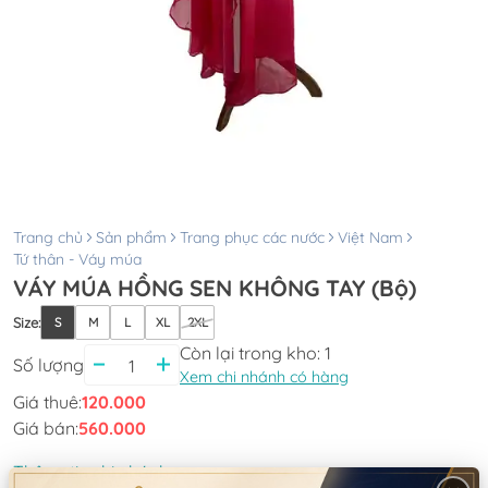
Trang chủ
Sản phẩm
Trang phục các nước
Việt Nam
Tứ thân - Váy múa
VÁY MÚA HỒNG SEN KHÔNG TAY (Bộ)
Size
:
S
M
L
XL
2XL
Còn lại trong kho:
1
Số lượng
Xem chi nhánh có hàng
Giá thuê:
120.000
Giá bán:
560.000
Thông tin chi nhánh