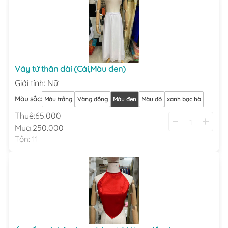
Váy tứ thân dài (Cái,Màu đen)
Giới tính
:
Nữ
Màu sắc
:
Màu trắng
Vàng đồng
Màu đen
Màu đỏ
xanh bạc hà
Thuê:
65.000
Mua:
250.000
Tồn:
11