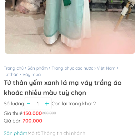
Trang chủ
Sản phẩm
Trang phục các nước
Việt Nam
Tứ thân - Váy múa
Tứ thân yếm xanh lá mạ váy trắng áo
khoác nhiều màu tuỳ chọn
Số lượng
Còn lại trong kho:
2
Giá thuê:
150.000
200.000
Giá bán:
700.000
Sản phẩm
Mô tả
Thông tin chi nhánh