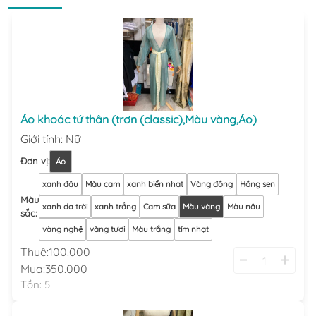
Áo khoác tứ thân (trơn (classic),Màu vàng,Áo)
Giới tính
:
Nữ
Đơn vị
:
Áo
xanh đậu
Màu cam
xanh biển nhạt
Vàng đồng
Hồng sen
Màu
xanh da trời
xanh trắng
Cam sữa
Màu vàng
Màu nâu
sắc
:
vàng nghệ
vàng tươi
Màu trắng
tím nhạt
Thuê:
100.000
Mua:
350.000
Tồn:
5