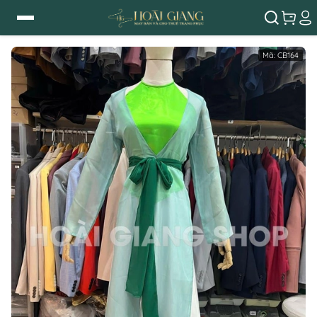
Mã:
CB164