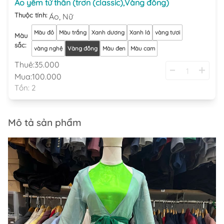
Áo yếm tứ thân (trơn (classic),Vàng đồng)
Thuộc tính:
Áo,
Nữ
Màu đỏ
Màu trắng
Xanh dương
Xanh lá
vàng tươi
Màu
sắc
:
vàng nghệ
Vàng đồng
Màu đen
Màu cam
Thuê:
35.000
Mua:
100.000
Tồn:
2
Mô tả sản phẩm