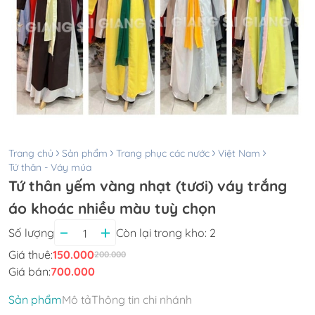
Trang chủ
Sản phẩm
Trang phục các nước
Việt Nam
Tứ thân - Váy múa
Tứ thân yếm vàng nhạt (tươi) váy trắng
áo khoác nhiều màu tuỳ chọn
Số lượng
Còn lại trong kho:
2
Giá thuê:
150.000
200.000
Giá bán:
700.000
Sản phẩm
Mô tả
Thông tin chi nhánh