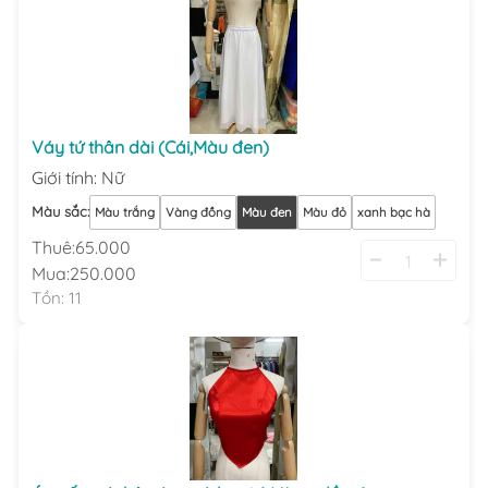
Váy tứ thân dài (Cái,Màu đen)
Giới tính
:
Nữ
Màu sắc
:
Màu trắng
Vàng đồng
Màu đen
Màu đỏ
xanh bạc hà
Thuê:
65.000
Mua:
250.000
Tồn:
11