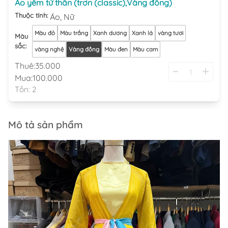
Áo yếm tứ thân (trơn (classic),Vàng đồng)
Thuộc tính:
Áo,
Nữ
Màu đỏ
Màu trắng
Xanh dương
Xanh lá
vàng tươi
Màu
sắc
:
vàng nghệ
Vàng đồng
Màu đen
Màu cam
Thuê:
35.000
Mua:
100.000
Tồn:
2
Mô tả sản phẩm