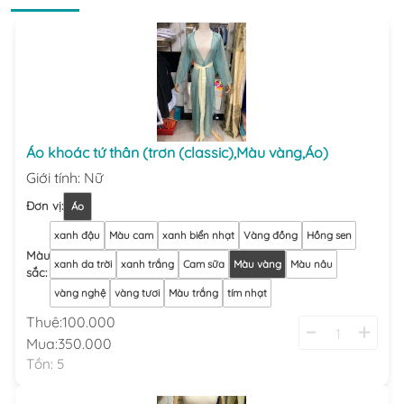
Áo khoác tứ thân (trơn (classic),Màu vàng,Áo)
Giới tính
:
Nữ
Đơn vị
:
Áo
xanh đậu
Màu cam
xanh biển nhạt
Vàng đồng
Hồng sen
Màu
xanh da trời
xanh trắng
Cam sữa
Màu vàng
Màu nâu
sắc
:
vàng nghệ
vàng tươi
Màu trắng
tím nhạt
Thuê:
100.000
Mua:
350.000
Tồn:
5