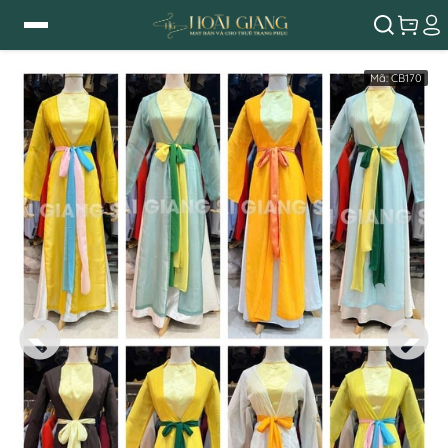
Mã:
CB170