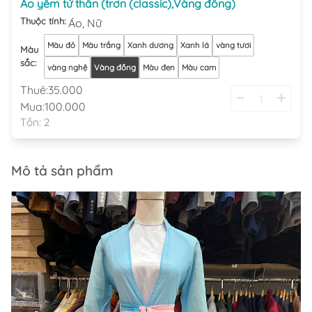
Áo yếm tứ thân (trơn (classic),Vàng đồng)
Thuộc tính:
Áo,
Nữ
Màu đỏ
Màu trắng
Xanh dương
Xanh lá
vàng tươi
Màu
sắc
:
vàng nghệ
Vàng đồng
Màu đen
Màu cam
Thuê:
35.000
Mua:
100.000
Tồn:
2
Mô tả sản phẩm