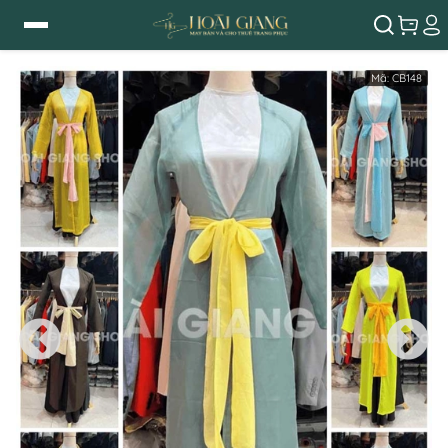
Mã:
CB148