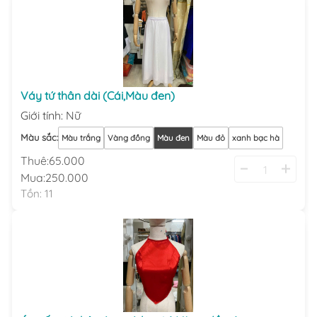
Váy tứ thân dài (Cái,Màu đen)
Giới tính
:
Nữ
Màu sắc
:
Màu trắng
Vàng đồng
Màu đen
Màu đỏ
xanh bạc hà
Thuê:
65.000
Mua:
250.000
Tồn:
11