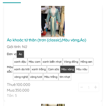
Áo khoác tứ thân (trơn (classic),Màu vàng,Áo)
Giới tính
:
Nữ
Đơn vị
:
Áo
xanh đậu
Màu cam
xanh biển nhạt
Vàng đồng
Hồng sen
Màu
xanh da trời
xanh trắng
Cam sữa
Màu vàng
Màu nâu
sắc
:
vàng nghệ
vàng tươi
Màu trắng
tím nhạt
Thuê:
100.000
Mua:
350.000
Tồn:
5