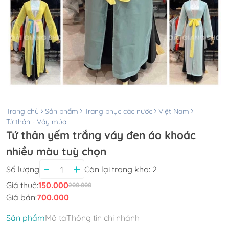
Trang chủ
Sản phẩm
Trang phục các nước
Việt Nam
Tứ thân - Váy múa
Tứ thân yếm trắng váy đen áo khoác
nhiều màu tuỳ chọn
Số lượng
Còn lại trong kho:
2
Giá thuê:
150.000
200.000
Giá bán:
700.000
Sản phẩm
Mô tả
Thông tin chi nhánh