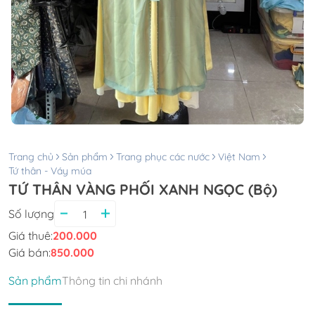
Trang chủ
Sản phẩm
Trang phục các nước
Việt Nam
Tứ thân - Váy múa
TỨ THÂN VÀNG PHỐI XANH NGỌC (Bộ)
Số lượng
Giá thuê:
200.000
Giá bán:
850.000
Sản phẩm
Thông tin chi nhánh