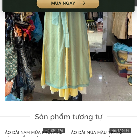
Sản phẩm tương tự
Mã:
SP11876
Mã:
SP9464
ÁO DÀI NAM MÚA PHỐI MÀU
ÁO DÀI MÚA MÀU TRẮNG