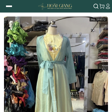
Mã:
SP9372