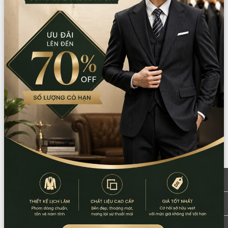
Chất liệu:
Chiffon/Phi bóng
Xuất xứ:
Việt Nam
Hướng dẫn sử dụng:
Giặt tay/giặt máy
Lưu ý:
Không dùng thuốc tẩy Không giặt bằng nước sôi
Mô tả sản phẩm