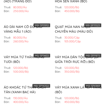
(ÁO) (TRẮNG ĐỎ)
HOA SEN XANH (BỘ)
Thuê:
80.000/Áo
Thuê:
120.000/Bộ
Bán:
250.000/Áo
Bán:
450.000/Bộ
Mã:
SP11912
Mã:
SP11523
ÁO DÀI NAM CỜ ĐỎ SAO
QUẠT MÚA NAN NHỰA
VÀNG MẪU 1 (ÁO)
CHUYỂN MÀU (MÀU ĐỎ)
Thuê:
80.000/Áo
Thuê:
30.000/Cặp
Bán:
260.000/Áo
Bán:
105.000/Cặp
Mã:
SP9453
Mã:
SP11871
VÁY MÚA TỨ THÂN HỒNG
VÁY MÚA DÂN TỘC DAO (ĐI
TƯƠI (BỘ)
GIỮA TRỜI RỰC RỠ) (BỘ)
Thuê:
120.000/Bộ
Thuê:
120.000/Bộ
Bán:
500.000/Bộ
Bán:
350.000/Bộ
Mã:
SP14202
Mã:
SP6969
ÁO KHOÁC TỨ THÂN CÁCH
VÁY MÚA XANH LÁ YẾM VÀNG
TÂN (XANH BẠC HÀ)
(BỘ)
Thuê:
130.000/Áo
Thuê:
120.000/Bộ
Bán:
400.000/Áo
Bán:
450.000/Bộ