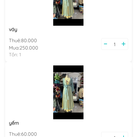
váy
Thuê:
80.000
Mua:
250.000
Tồn:
1
yếm
Thuê:
60.000