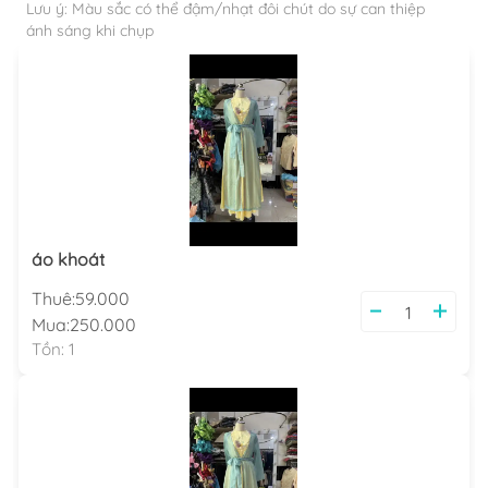
Lưu ý: Màu sắc có thể đậm/nhạt đôi chút do sự can thiệp
ánh sáng khi chụp
áo khoát
Thuê:
59.000
Mua:
250.000
Tồn:
1