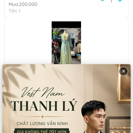
Mua:
200.000
Tồn:
1
×
dây buộc (lưng)
Thuê:
1.000
Mua:
30.000
Tồn:
1
Thông tin sản phẩm