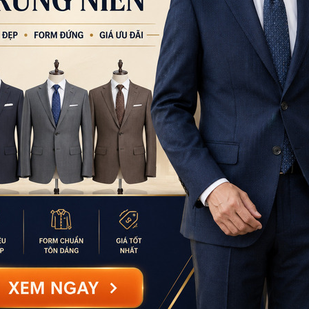
0777.195.929
-
0974.23
9:00 - 18:00 (Thứ 2 - Thứ
CN Bình Tân
759/3A Hương Lộ 2, P
0932.713.594
-
0986.3
9:00 - 18:00 (Thứ 2 - Thứ
CN Bình Thạnh
58/6 Tân Cảng, Phườ
086.7474.247
-
086.86
9:00 - 18:00 (Thứ 2 - Chủ
Đặt thu