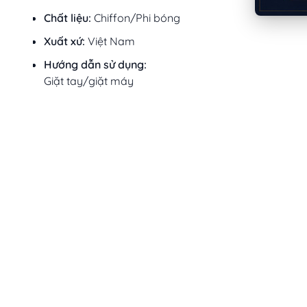
Chất liệu:
Chiffon/Phi bóng
Xuất xứ:
Việt Nam
Hướng dẫn sử dụng:
Giặt tay/giặt máy
Lưu ý:
Không dùng thuốc tẩy Không giặt bằng nước sôi
Mô tả sản phẩm