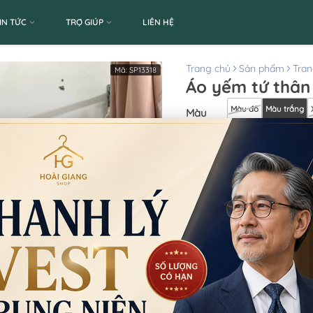
IN TỨC
TRỢ GIÚP
LIÊN HỆ
Trang chủ
Sản phẩm
Tran
Mã:
SP13318
Áo yếm tứ thân
Màu đỏ
Màu trắng
Màu
sắc
:
Màu cam
Thuộc tính:
Áo, Nữ
Số lượng
Giá thuê:
40.000
Giá bán:
Thông tin chi nhánh
*LƯU Ý: Thời gian làm 
CN Quận 5
8 Nguyễn Thời Trung