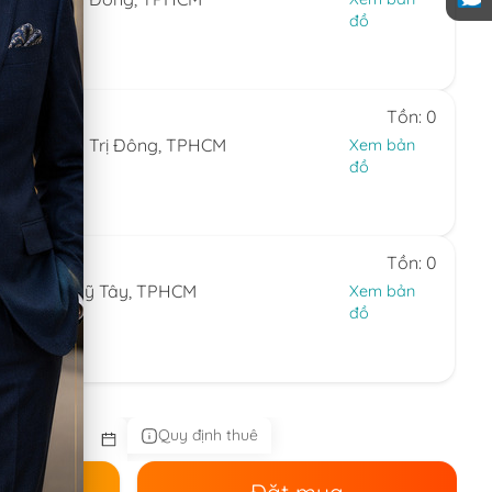
đồ
0.324
 7)
Tồn: 0
hường Bình Trị Đông, TPHCM
Xem bản
đồ
24.594
 7)
Tồn: 0
ng Thạnh Mỹ Tây, TPHCM
Xem bản
đồ
44.086
 nhật)
Quy định thuê
ê
Đặt mua