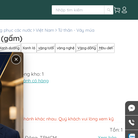
g phục các nước
Việt Nam
Tứ thân - Váy múa
 (gấm)
Xanh dương
Xanh lá
vàng tươi
vàng nghệ
Vàng đồng
Màu đen
×
Còn lại trong kho:
1
Xem chi nhánh có hàng
130.000
việc các chi nhánh khác nhau. Quý khách vui lòng xem kỹ
Tồn: 1
, Phường An Đông, TPHCM
Xem bản