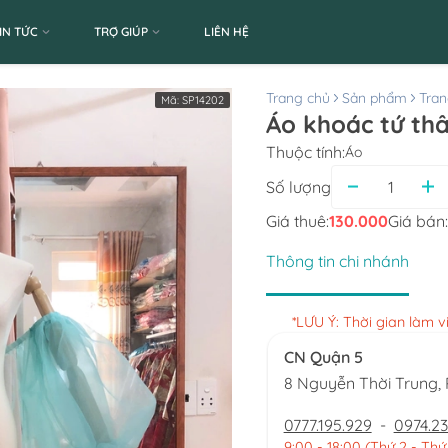
IN TỨC
TRỢ GIÚP
LIÊN HỆ
Trang chủ
Sản phẩm
Tran
Mã:
SP14202
Áo khoác tứ thâ
Thuộc tính:
Áo
Số lượng
Giá thuê:
130.000
Giá bán:
Thông tin chi nhánh
*LƯU Ý: Thời gian làm 
CN Quận 5
8 Nguyễn Thời Trung
0777.195.929
-
0974.23
9:00 - 18:00 (Thứ 2 - Thứ