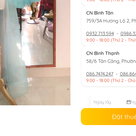
CN Bình Tân
759/3A Hương Lộ 2, P
0932.713.594
-
0986.3
9:00 - 18:00 (Thứ 2 - Thứ
CN Bình Thạnh
58/6 Tân Cảng, Phườ
086.7474.247
-
086.86
9:00 - 18:00 (Thứ 2 - Chủ
Đặt thu