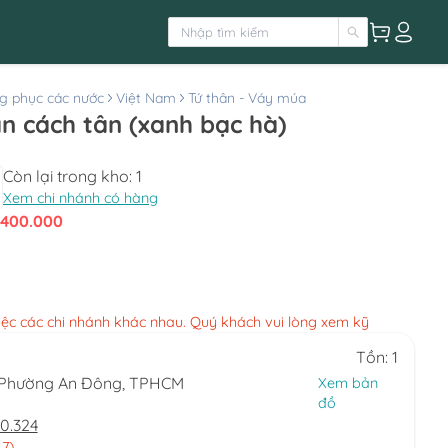
g phục các nước
Việt Nam
Tứ thân - Váy múa
n cách tân (xanh bạc hà)
Còn lại trong kho:
1
Xem chi nhánh có hàng
400.000
việc các chi nhánh khác nhau. Quý khách vui lòng xem kỹ
Tồn: 1
, Phường An Đông, TPHCM
Xem bản
đồ
0.324
 7)