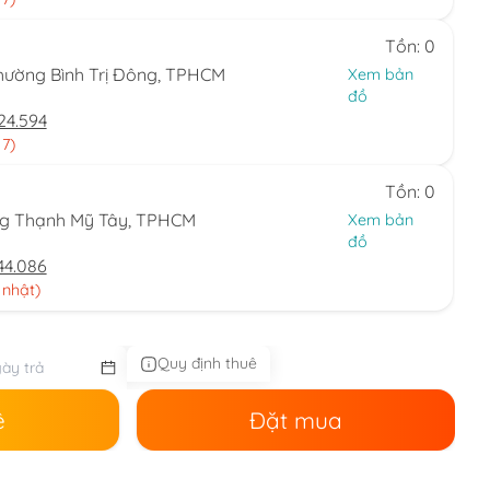
Tồn: 0
hường Bình Trị Đông, TPHCM
Xem bản
đồ
24.594
 7)
Tồn: 0
ng Thạnh Mỹ Tây, TPHCM
Xem bản
đồ
44.086
 nhật)
Quy định thuê
ê
Đặt mua