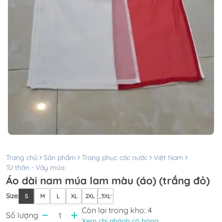
Trang chủ
Sản phẩm
Trang phục các nước
Việt Nam
Tứ thân - Váy múa
Áo dài nam múa lam màu (áo) (trắng đỏ)
Size
:
S
M
L
XL
2XL
3XL
Còn lại trong kho:
4
Số lượng
Xem chi nhánh có hàng