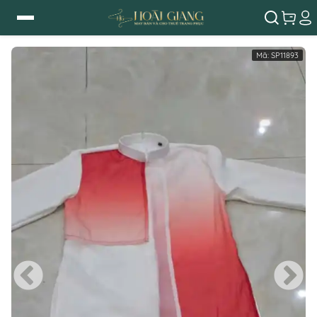
Mã:
SP11893