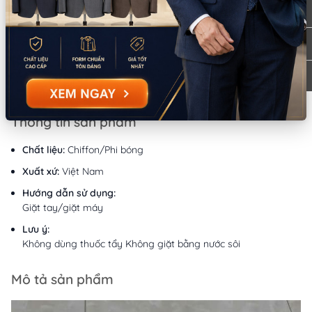
CN Bình Thạnh
Tồn: 1
58/6 Tân Cảng, Phường Thạnh Mỹ Tây,
Xem
TPHCM
bản đồ
086.7474.247
-
086.8644.086
9:00 - 18:00 (Thứ 2 - Chủ nhật)
Thông tin sản phẩm
Chất liệu:
Chiffon/Phi bóng
Xuất xứ:
Việt Nam
Hướng dẫn sử dụng:
Giặt tay/giặt máy
Lưu ý:
Không dùng thuốc tẩy Không giặt bằng nước sôi
Mô tả sản phẩm