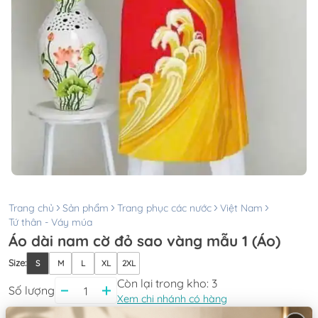
Trang chủ
Sản phẩm
Trang phục các nước
Việt Nam
Tứ thân - Váy múa
Áo dài nam cờ đỏ sao vàng mẫu 1 (Áo)
Size
:
S
M
L
XL
2XL
Còn lại trong kho:
3
Số lượng
Xem chi nhánh có hàng
Giá thuê:
80.000