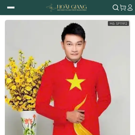
Mã:
SP11912