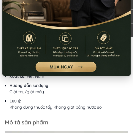
58/6 Tân Cảng, Phường Thạnh Mỹ Tây,
Xem
TPHCM
bản đồ
086.7474.247
-
086.8644.086
9:00 - 18:00 (Thứ 2 - Chủ nhật)
Từ khoá:
áo dài cờ đỏ sao vàng
Thông tin sản phẩm
Chất liệu:
Chiffon/Phi bóng
Xuất xứ:
Việt Nam
Hướng dẫn sử dụng:
Giặt tay/giặt máy
Lưu ý:
Không dùng thuốc tẩy Không giặt bằng nước sôi
Mô tả sản phẩm