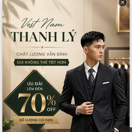
×
Giá bán:
260.000
Thông tin chi nhánh
*LƯU Ý: Thời gian làm việc các chi nhánh khác nhau. Quý khách
vui lòng xem kỹ
CN Quận 5
Tồn: 1
8 Nguyễn Thời Trung, Phường An Đông,
Xem
TPHCM
bản đồ
0777.195.929
-
0974.230.324
9:00 - 18:00 (Thứ 2 - Thứ 7)
CN Bình Tân
Tồn: 1
759/3A Hương Lộ 2, Phường Bình Trị Đông,
Xem
TPHCM
bản đồ
0932.713.594
-
0986.324.594
9:00 - 18:00 (Thứ 2 - Thứ 7)
CN Bình Thạnh
Tồn: 1