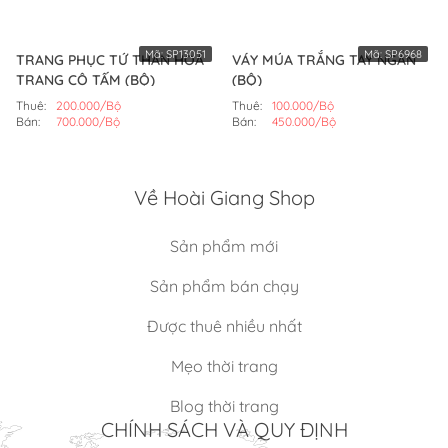
Mã:
SP13051
Mã:
SP6968
TRANG PHỤC TỨ THÂN HOÁ
VÁY MÚA TRẮNG TAY NGẮN
TRANG CÔ TẤM (BỘ)
(BỘ)
Thuê:
200.000/Bộ
Thuê:
100.000/Bộ
Bán:
700.000/Bộ
Bán:
450.000/Bộ
Về Hoài Giang Shop
Sản phẩm mới
Sản phẩm bán chạy
Được thuê nhiều nhất
Mẹo thời trang
Blog thời trang
CHÍNH SÁCH VÀ QUY ĐỊNH