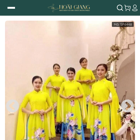
Mã:
SP6448