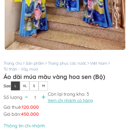
Trang chủ
Sản phẩm
Trang phục các nước
Việt Nam
Tứ thân - Váy múa
Áo dài múa màu vàng hoa sen (Bộ)
Size
:
L
XL
S
M
Còn lại trong kho:
3
Số lượng
Xem chi nhánh có hàng
Giá thuê:
120.000
Giá bán:
450.000
Thông tin chi nhánh