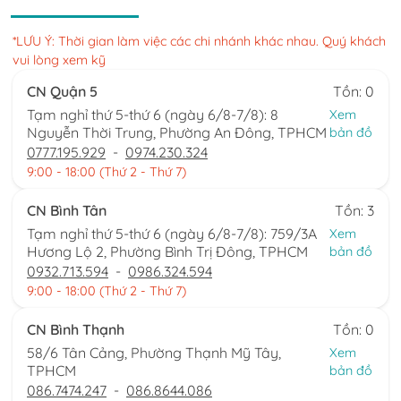
*LƯU Ý: Thời gian làm việc các chi nhánh khác nhau. Quý khách
vui lòng xem kỹ
CN Quận 5
Tồn: 0
Tạm nghỉ thứ 5-thứ 6 (ngày 6/8-7/8): 8
Xem
Nguyễn Thời Trung, Phường An Đông, TPHCM
bản đồ
0777.195.929
-
0974.230.324
9:00 - 18:00 (Thứ 2 - Thứ 7)
CN Bình Tân
Tồn: 3
Tạm nghỉ thứ 5-thứ 6 (ngày 6/8-7/8): 759/3A
Xem
Hương Lộ 2, Phường Bình Trị Đông, TPHCM
bản đồ
0932.713.594
-
0986.324.594
9:00 - 18:00 (Thứ 2 - Thứ 7)
CN Bình Thạnh
Tồn: 0
58/6 Tân Cảng, Phường Thạnh Mỹ Tây,
Xem
TPHCM
bản đồ
086.7474.247
-
086.8644.086