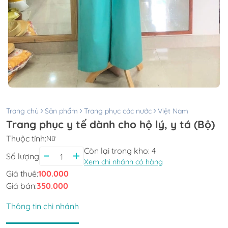
Trang chủ
Sản phẩm
Trang phục các nước
Việt Nam
Trang phục y tế dành cho hộ lý, y tá (Bộ)
Thuộc tính:
Nữ
Còn lại trong kho:
4
Số lượng
Xem chi nhánh có hàng
Giá thuê:
100.000
Giá bán:
350.000
Thông tin chi nhánh