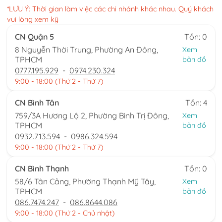
*LƯU Ý: Thời gian làm việc các chi nhánh khác nhau. Quý khách
vui lòng xem kỹ
CN Quận 5
Tồn: 0
8 Nguyễn Thời Trung, Phường An Đông,
Xem
TPHCM
bản đồ
0777.195.929
-
0974.230.324
9:00 - 18:00 (Thứ 2 - Thứ 7)
CN Bình Tân
Tồn: 4
759/3A Hương Lộ 2, Phường Bình Trị Đông,
Xem
TPHCM
bản đồ
0932.713.594
-
0986.324.594
9:00 - 18:00 (Thứ 2 - Thứ 7)
CN Bình Thạnh
Tồn: 0
58/6 Tân Cảng, Phường Thạnh Mỹ Tây,
Xem
TPHCM
bản đồ
086.7474.247
-
086.8644.086
9:00 - 18:00 (Thứ 2 - Chủ nhật)