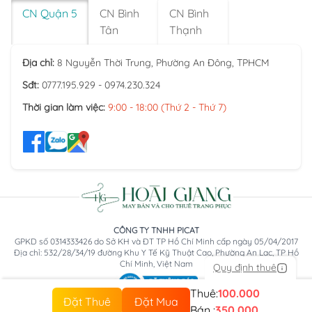
CN Quận 5
CN Bình
CN Bình
Tân
Thạnh
Địa chỉ:
8 Nguyễn Thời Trung, Phường An Đông, TPHCM
Sđt:
0777.195.929 - 0974.230.324
Thời gian làm việc:
9:00 - 18:00 (Thứ 2 - Thứ 7)
CÔNG TY TNHH PICAT
GPKD số 0314333426 do Sở KH và ĐT TP Hồ Chí Minh cấp ngày 05/04/2017
Địa chỉ: 532/28/34/19 đường Khu Y Tế Kỹ Thuật Cao, Phường An Lạc, TP Hồ
Chí Minh, Việt Nam
Quy định thuê
Thuê:
100.000
Đặt Thuê
Đặt Mua
Bán :
350.000