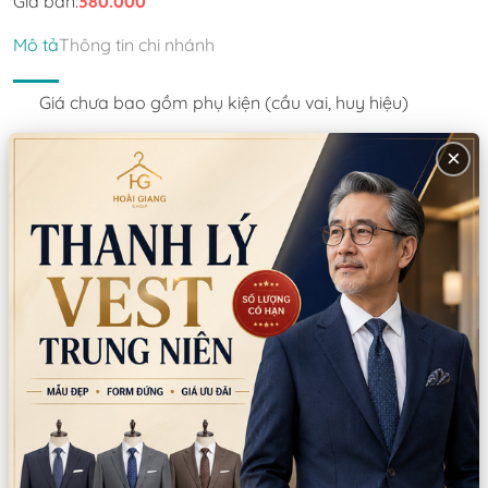
Giá bán:
380.000
Mô tả
Thông tin chi nhánh
Giá chưa bao gồm phụ kiện (cầu vai, huy hiệu)
×
Từ khoá:
áo phi công
Thông tin sản phẩm
Chất liệu
: Kaki
Xuất xứ:
Trung Quốc
Hướng dẫn sử dụng:
Giặt tay/giặt máy
Lưu ý:
Không dùng thuốc tẩy Không giặt bằng nước sôi
Mô tả sản phẩm