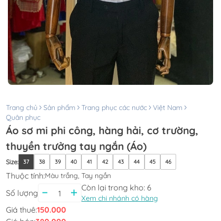
Trang chủ
Sản phẩm
Trang phục các nước
Việt Nam
Quân phục
Áo sơ mi phi công, hàng hải, cơ trường,
thuyền trưởng tay ngắn (Áo)
Size
:
37
38
39
40
41
42
43
44
45
46
Thuộc tính:
Màu trắng, Tay ngắn
Còn lại trong kho:
6
Số lượng
Xem chi nhánh có hàng
Giá thuê:
150.000