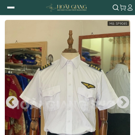
Mã:
SP9085