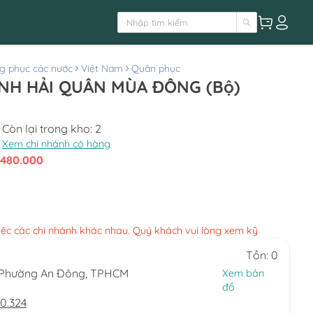
g phục các nước
Việt Nam
Quân phục
NH HẢI QUÂN MÙA ĐÔNG (Bộ)
Còn lại trong kho:
2
Xem chi nhánh có hàng
480.000
việc các chi nhánh khác nhau. Quý khách vui lòng xem kỹ
Tồn: 0
, Phường An Đông, TPHCM
Xem bản
đồ
0.324