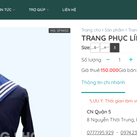
IN TỨC
TRỢ GIÚP
LIÊN HỆ
Trang chủ
Sản phẩm
Tran
Mã:
SP9450
TRANG PHỤC LÍ
Size
:
5
4
3
Số lượng
Giá thuê:
150.000
Giá bán:
Thông tin chi nhánh
*LƯU Ý: Thời gian làm 
CN Quận 5
8 Nguyễn Thời Trung
0777.195.929
-
0974.23