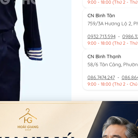
9:00 - 18:00 (Thứ 2 - Thứ
CN Bình Tân
759/3A Hương Lộ 2, P
0932.713.594
-
0986.3
9:00 - 18:00 (Thứ 2 - Thứ
CN Bình Thạnh
58/6 Tân Cảng, Phườ
086.7474.247
-
086.86
9:00 - 18:00 (Thứ 2 - Chủ
Đặt thu