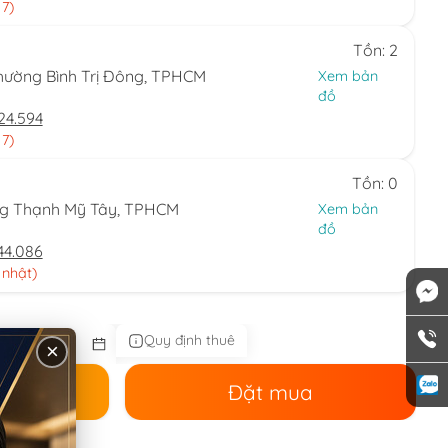
 7)
Tồn: 2
hường Bình Trị Đông, TPHCM
Xem bản
đồ
24.594
 7)
Tồn: 0
ng Thạnh Mỹ Tây, TPHCM
Xem bản
đồ
44.086
 nhật)
Quy định thuê
×
ê
Đặt mua