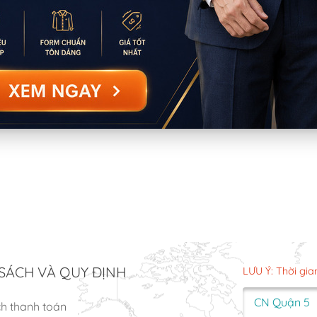
SÁCH VÀ QUY ĐỊNH
LƯU Ý: Thời gia
CN Quận 5
ch thanh toán