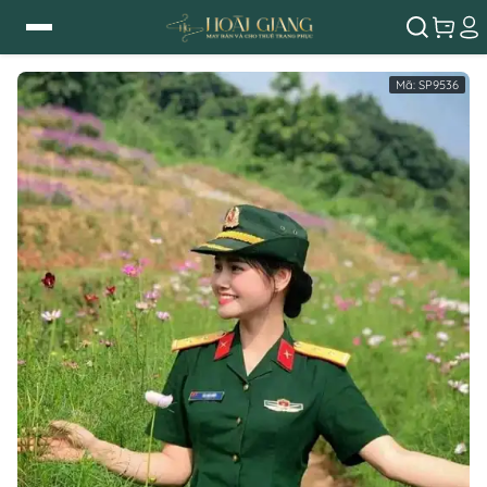
Mã:
SP9536