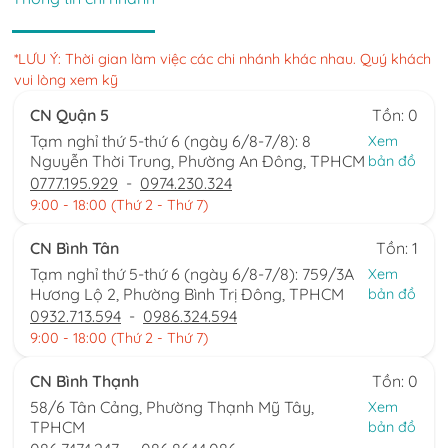
*LƯU Ý: Thời gian làm việc các chi nhánh khác nhau. Quý khách
vui lòng xem kỹ
CN Quận 5
Tồn: 0
Tạm nghỉ thứ 5-thứ 6 (ngày 6/8-7/8): 8
Xem
Nguyễn Thời Trung, Phường An Đông, TPHCM
bản đồ
0777.195.929
-
0974.230.324
9:00 - 18:00 (Thứ 2 - Thứ 7)
CN Bình Tân
Tồn: 1
Tạm nghỉ thứ 5-thứ 6 (ngày 6/8-7/8): 759/3A
Xem
Hương Lộ 2, Phường Bình Trị Đông, TPHCM
bản đồ
0932.713.594
-
0986.324.594
9:00 - 18:00 (Thứ 2 - Thứ 7)
CN Bình Thạnh
Tồn: 0
58/6 Tân Cảng, Phường Thạnh Mỹ Tây,
Xem
TPHCM
bản đồ