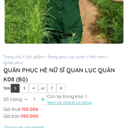
Trang chủ
Sản phẩm
Trang phục các nước
Việt Nam
Quân phục
QUÂN PHỤC HÈ NỮ SĨ QUAN LỤC QUÂN
K08 (Bộ)
Size
:
5
3
4
6
7
8
Còn lại trong kho:
1
Số lượng
Xem chi nhánh có hàng
Giá thuê:
150.000
Giá bán:
380.000
Thông tin chi nhánh