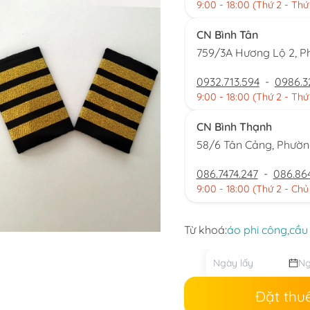
9:00 - 18:00 (Thứ 2 - Thứ
CN Bình Tân
759/3A Hương Lộ 2, P
0932.713.594
-
0986.3
9:00 - 18:00 (Thứ 2 - Thứ
CN Bình Thạnh
58/6 Tân Cảng, Phườ
086.7474.247
-
086.86
9:00 - 18:00 (Thứ 2 - Chủ
Từ khoá:
áo phi công,
cầu 
Đặt thu