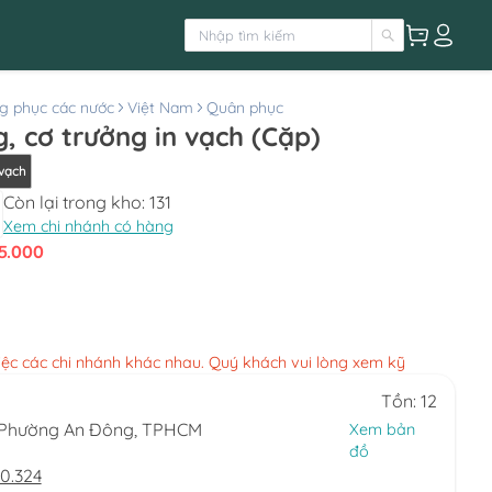
g phục các nước
Việt Nam
Quân phục
g, cơ trưởng in vạch (Cặp)
 vạch
Còn lại trong kho:
131
Xem chi nhánh có hàng
5.000
việc các chi nhánh khác nhau. Quý khách vui lòng xem kỹ
Tồn: 12
, Phường An Đông, TPHCM
Xem bản
đồ
0.324