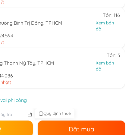
 7)
Tồn: 116
hường Bình Trị Đông, TPHCM
Xem bản
đồ
24.594
 7)
Tồn: 3
ng Thạnh Mỹ Tây, TPHCM
Xem bản
đồ
44.086
 nhật)
vai phi công
Quy định thuê
ê
Đặt mua