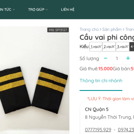
IN TỨC
TRỢ GIÚP
LIÊN HỆ
Trang chủ
Sản phẩm
Tran
Mã:
SP13127
Cầu vai phi côn
Kiểu
:
1 vạch
2 vạch
3 vạch
4
Số lượng
Giá thuê:
15.000
Giá bán:
5
Thông tin chi nhánh
*LƯU Ý: Thời gian làm 
CN Quận 5
8 Nguyễn Thời Trung
0777.195.929
-
0974.23