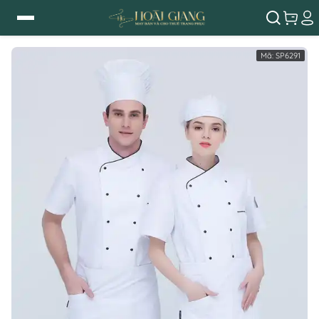
Mã:
SP6291