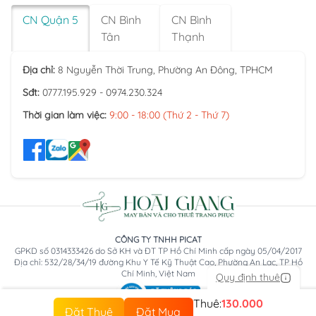
CN Quận 5
CN Bình
CN Bình
Tân
Thạnh
Địa chỉ:
8 Nguyễn Thời Trung, Phường An Đông, TPHCM
Sđt:
0777.195.929 - 0974.230.324
Thời gian làm việc:
9:00 - 18:00 (Thứ 2 - Thứ 7)
CÔNG TY TNHH PICAT
GPKD số 0314333426 do Sở KH và ĐT TP Hồ Chí Minh cấp ngày 05/04/2017
Địa chỉ: 532/28/34/19 đường Khu Y Tế Kỹ Thuật Cao, Phường An Lạc, TP Hồ
Chí Minh, Việt Nam
Quy định thuê
Thuê:
130.000
Đặt Thuê
Đặt Mua