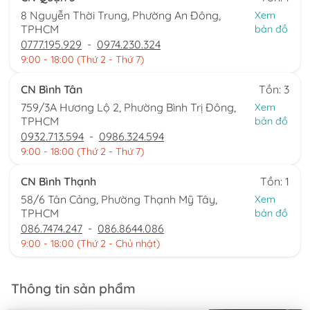
8 Nguyễn Thời Trung, Phường An Đông,
Xem
TPHCM
bản đồ
0777.195.929
-
0974.230.324
9:00 - 18:00 (Thứ 2 - Thứ 7)
CN Bình Tân
Tồn: 3
759/3A Hương Lộ 2, Phường Bình Trị Đông,
Xem
TPHCM
bản đồ
0932.713.594
-
0986.324.594
9:00 - 18:00 (Thứ 2 - Thứ 7)
CN Bình Thạnh
Tồn: 1
58/6 Tân Cảng, Phường Thạnh Mỹ Tây,
Xem
TPHCM
bản đồ
086.7474.247
-
086.8644.086
9:00 - 18:00 (Thứ 2 - Chủ nhật)
Thông tin sản phẩm