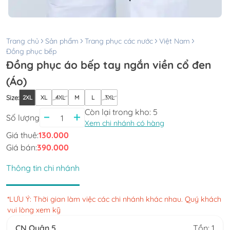
Trang chủ
Sản phẩm
Trang phục các nước
Việt Nam
Đồng phục bếp
Đồng phục áo bếp tay ngắn viền cổ đen
(Áo)
Size
:
2XL
XL
4XL
M
L
3XL
Còn lại trong kho:
5
Số lượng
Xem chi nhánh có hàng
Giá thuê:
130.000
Giá bán:
390.000
Thông tin chi nhánh
*LƯU Ý: Thời gian làm việc các chi nhánh khác nhau. Quý khách
vui lòng xem kỹ
CN Quận 5
Tồn: 1