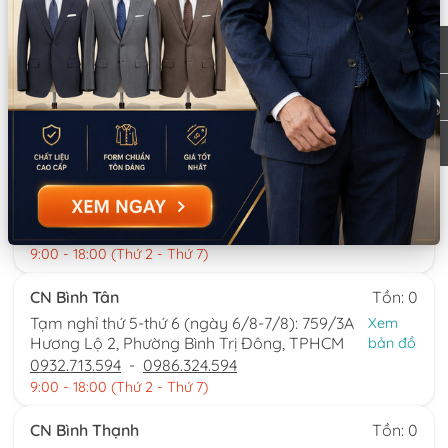
Giá bán:
790.000
Thông tin chi nhánh
*LƯU Ý: Thời gian làm việc các chi nhánh khác nhau. Quý khách
vui lòng xem kỹ
CN Quận 5
Tồn: 0
Tạm nghỉ thứ 5-thứ 6 (ngày 6/8-7/8): 8
Xem
Nguyễn Thời Trung, Phường An Đông, TPHCM
bản đồ
0777.195.929
-
0974.230.324
9:00 - 18:00 (Thứ 2 - Thứ 7)
CN Bình Tân
Tồn: 0
Tạm nghỉ thứ 5-thứ 6 (ngày 6/8-7/8): 759/3A
Xem
Hương Lộ 2, Phường Bình Trị Đông, TPHCM
bản đồ
0932.713.594
-
0986.324.594
9:00 - 18:00 (Thứ 2 - Thứ 7)
CN Bình Thạnh
Tồn: 0