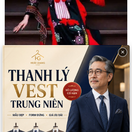
×
Trang chủ
Sản phẩm
Trang phục các nước
Việt Nam
54 dân tộc
Dân tộc Dao nữ HDT017 (Bộ)
Còn lại trong kho:
0
Số lượng
Xem chi nhánh có hàng
Giá thuê:
250.000