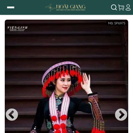
Mã:
SP6975