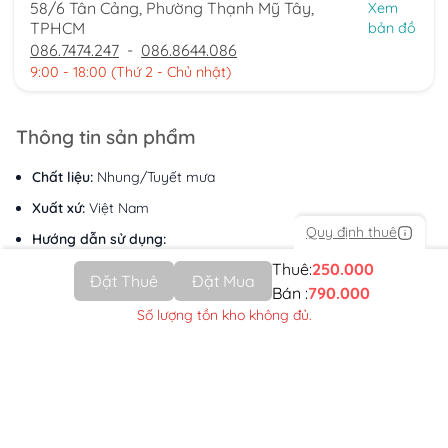
58/6 Tân Cảng, Phường Thạnh Mỹ Tây,
Xem
TPHCM
bản đồ
086.7474.247
-
086.8644.086
9:00 - 18:00 (Thứ 2 - Chủ nhật)
Thông tin sản phẩm
Chất liệu:
Nhung/Tuyết mưa
Xuất xứ:
Việt Nam
Quy định thuê
Hướng dẫn sử dụng:
Giặt tay/giặt máy
Thuê:
250.000
Đặt Thuê
Đặt Mua
Lưu ý:
Bán :
790.000
Không dùng thuốc tẩy Không giặt bằng nước sôi
Số lượng tồn kho không đủ.
Sản phẩm tương tự
Mã:
SP10603
Mã:
SP10606
TRANG PHỤC DÂN TỘC TẦY
TRANG PHỤC H’MÔNG NỮ ĐỎ