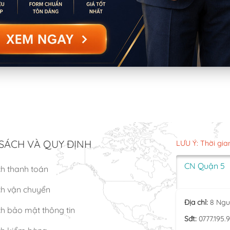
SÁCH VÀ QUY ĐỊNH
LƯU Ý: Thời gia
CN Quận 5
ch thanh toán
ch vận chuyển
Địa chỉ:
8 Ngu
h bảo mật thông tin
Sđt:
0777.195.