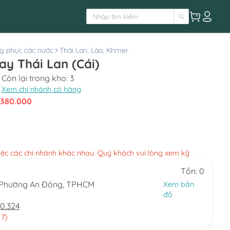
g phục các nước
Thái Lan, Lào, Khmer
y Thái Lan (Cái)
Còn lại trong kho:
3
Xem chi nhánh có hàng
380.000
việc các chi nhánh khác nhau. Quý khách vui lòng xem kỹ
Tồn: 0
, Phường An Đông, TPHCM
Xem bản
đồ
0.324
 7)