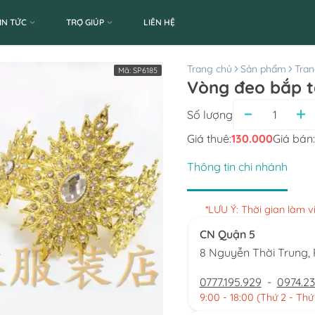
IN TỨC
TRỢ GIÚP
LIÊN HỆ
Trang chủ
Sản phẩm
Tran
Mã:
SP6185
Vòng đeo bắp ta
Số lượng
Giá thuê:
130.000
Giá bán:
Thông tin chi nhánh
*LƯU Ý: Thời gian làm 
CN Quận 5
8 Nguyễn Thời Trung
0777.195.929
-
0974.23
9:00 - 18:00 (Thứ 2 - Thứ