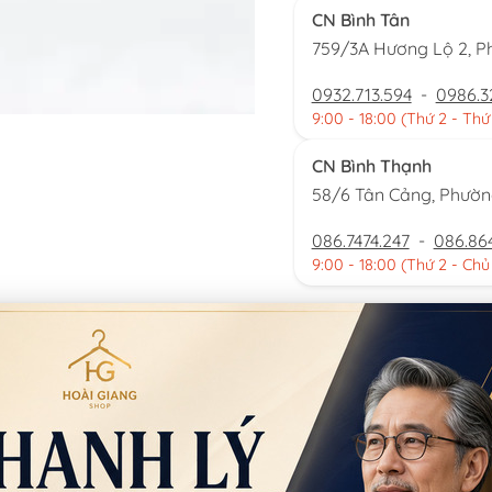
CN Bình Tân
759/3A Hương Lộ 2, P
0932.713.594
-
0986.3
9:00 - 18:00 (Thứ 2 - Thứ
CN Bình Thạnh
58/6 Tân Cảng, Phườ
086.7474.247
-
086.86
9:00 - 18:00 (Thứ 2 - Chủ
Đặt thu