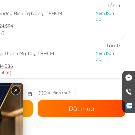
Tồn: 3
hường Bình Trị Đông, TPHCM
Xem bản
đồ
24.594
 7)
Tồn: 0
ng Thạnh Mỹ Tây, TPHCM
Xem bản
đồ
44.086
 nhật)
×
Quy định thuê
ê
Đặt mua