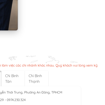
n làm việc các chi nhánh khác nhau. Quý khách vui lòng xem kỹ
CN Bình
CN Bình
Tân
Thạnh
yễn Thời Trung, Phường An Đông, TPHCM
929 - 0974.230.324