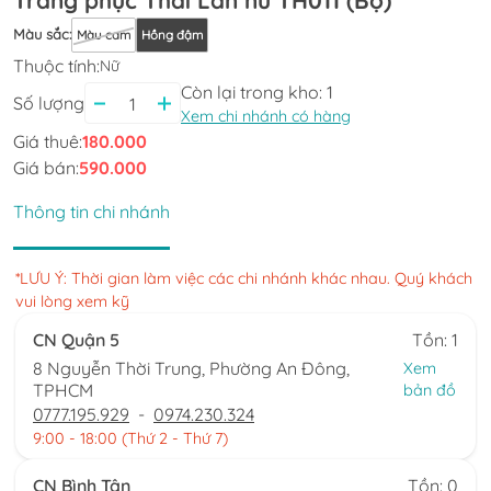
Màu sắc
:
Màu cam
Hồng đậm
Thuộc tính:
Nữ
Còn lại trong kho:
1
Số lượng
Xem chi nhánh có hàng
Giá thuê:
180.000
Giá bán:
590.000
Thông tin chi nhánh
*LƯU Ý: Thời gian làm việc các chi nhánh khác nhau. Quý khách
vui lòng xem kỹ
CN Quận 5
Tồn: 1
8 Nguyễn Thời Trung, Phường An Đông,
Xem
TPHCM
bản đồ
0777.195.929
-
0974.230.324
9:00 - 18:00 (Thứ 2 - Thứ 7)
CN Bình Tân
Tồn: 0