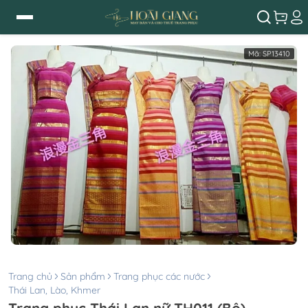
Mã:
SP13410
Trang chủ
Sản phẩm
Trang phục các nước
Thái Lan, Lào, Khmer
Trang phục Thái Lan nữ TH011 (Bộ)