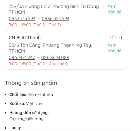
759/3A Hương Lộ 2, Phường Bình Trị Đông,
Xem
TPHCM
bản đồ
0932.713.594
-
0986.324.594
9:00 - 18:00 (Thứ 2 - Thứ 7)
CN Bình Thạnh
Tồn: 0
58/6 Tân Cảng, Phường Thạnh Mỹ Tây,
Xem
TPHCM
bản đồ
086.7474.247
-
086.8644.086
9:00 - 18:00 (Thứ 2 - Chủ nhật)
Thông tin sản phẩm
Chất liệu:
Gấm/Taffeta
Xuất xứ:
Việt Nam
Hướng dẫn sử dụng:
Giặt tay/giặt máy
Lưu ý: