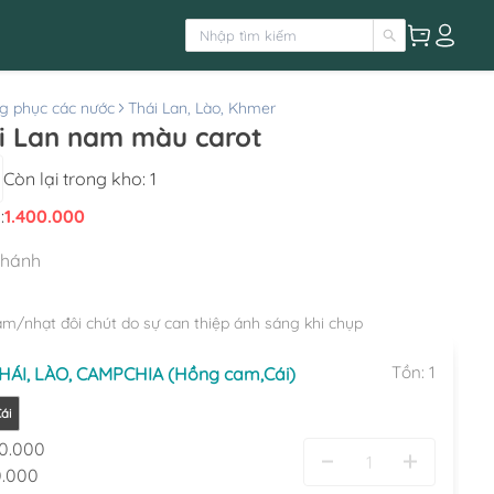
g phục các nước
Thái Lan, Lào, Khmer
i Lan nam màu carot
Còn lại trong kho:
1
:
1.400.000
nhánh
ậm/nhạt đôi chút do sự can thiệp ánh sáng khi chụp
Tồn:
1
ÁI, LÀO, CAMPCHIA (Hồng cam,Cái)
ái
0.000
.000