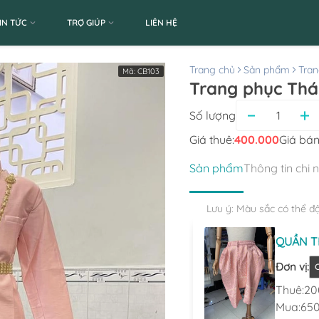
IN TỨC
TRỢ GIÚP
LIÊN HỆ
Trang chủ
Sản phẩm
Tran
Mã:
CB103
Trang phục Thá
Số lượng
Giá thuê:
400.000
Giá bán
Sản phẩm
Thông tin chi 
Lưu ý: Màu sắc có thể đ
QUẦN TH
Đơn vị
:
C
Thuê:
20
Mua:
650