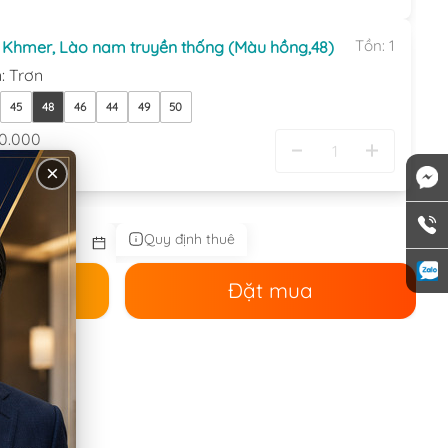
Tồn:
1
, Khmer, Lào nam truyền thống (Màu hồng,48)
n
:
Trơn
45
48
46
44
49
50
0.000
.000
×
Quy định thuê
ê
Đặt mua