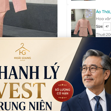
Áo Thái
Hoa vă
Size
:
47
Thuê:
20
Mua:
750
Đặt thu