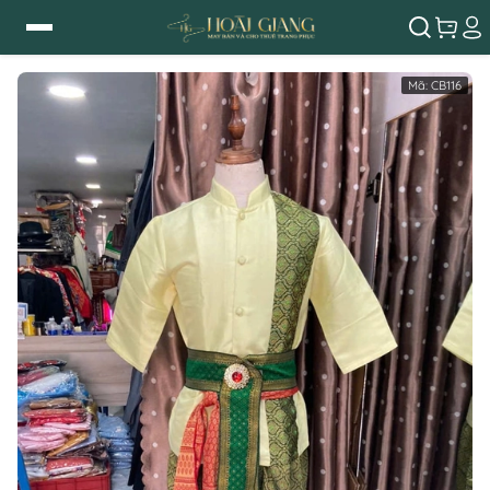
Mã:
CB116