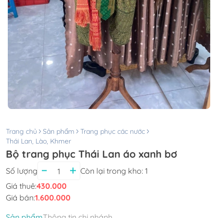
Trang chủ
Sản phẩm
Trang phục các nước
Thái Lan, Lào, Khmer
Bộ trang phục Thái Lan áo xanh bơ
Số lượng
Còn lại trong kho:
1
Giá thuê:
430.000
Giá bán:
1.600.000
Sản phẩm
Thông tin chi nhánh