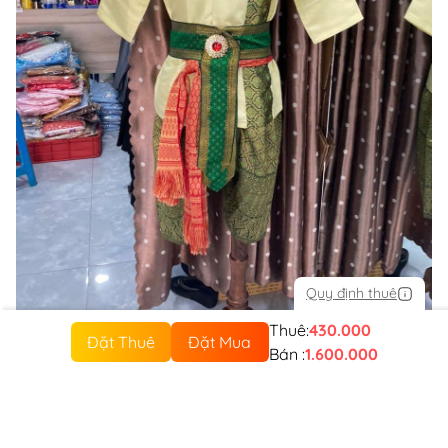
Quy định thuê
Thuê:
430.000
Đặt Thuê
Đặt Mua
Bán :
1.600.000
Sản phẩm tương tự