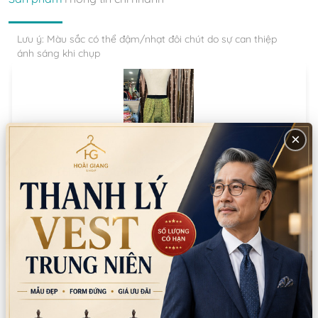
Lưu ý: Màu sắc có thể đậm/nhạt đôi chút do sự can thiệp
ánh sáng khi chụp
×
QUẦN THÁI, LÀO, CAMPCHIA (xanh két,Cái)
Đơn vị
:
Cái
Thuê:
200.000
Mua:
650.000
Tồn:
1