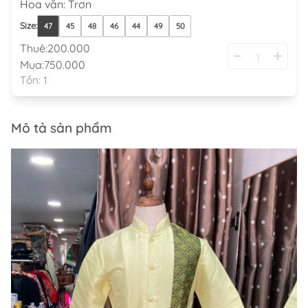
Hoa văn
:
Trơn
Size
:
47
45
48
46
44
49
50
Thuê:
200.000
Mua:
750.000
Tồn:
1
Mô tả sản phẩm