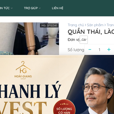
IN TỨC
TRỢ GIÚP
LIÊN HỆ
Trang chủ
Sản phẩm
Tran
Mã:
SP10341
Đơn vị
:
Cái
Số lượng
Giá thuê:
200.000
Giá bán
Thông tin chi nhánh
*LƯU Ý: Thời gian làm 
CN Quận 5
Tạm nghỉ thứ 5-thứ 6 
Phường An Đông, TP
0777.195.929
-
0974.23