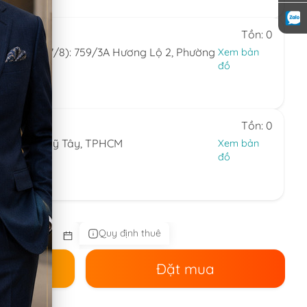
 7)
Tồn: 0
(ngày 6/8-7/8): 759/3A Hương Lộ 2, Phường
Xem bản
đồ
24.594
 7)
Tồn: 0
ng Thạnh Mỹ Tây, TPHCM
Xem bản
đồ
44.086
 nhật)
Quy định thuê
ê
Đặt mua
.