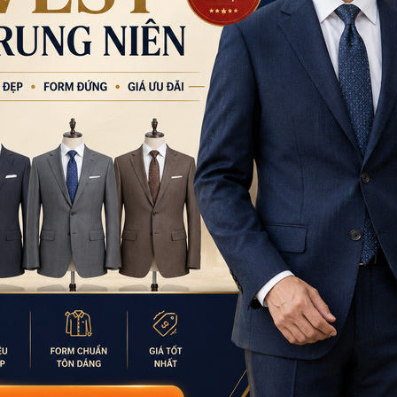
9:00 - 18:00 (Thứ 2 - Thứ
CN Bình Tân
Tạm nghỉ thứ 5-thứ 6 
Bình Trị Đông, TPHCM
0932.713.594
-
0986.3
9:00 - 18:00 (Thứ 2 - Thứ
CN Bình Thạnh
58/6 Tân Cảng, Phườ
086.7474.247
-
086.86
9:00 - 18:00 (Thứ 2 - Chủ
Đặt thu
Số lượng tồn kho không đủ