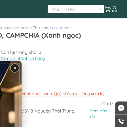
g phục các nước
Thái Lan, Lào, Khmer
QUẦN THÁI, LÀO, CAMPCHIA (Xanh ngọc)
Còn lại trong kho:
0
Xem chi nhánh có hàng
:
650.000
×
việc các chi nhánh khác nhau. Quý khách vui lòng xem kỹ
Tồn: 0
(ngày 6/8-7/8): 8 Nguyễn Thời Trung,
Xem bản
HCM
đồ
0.324