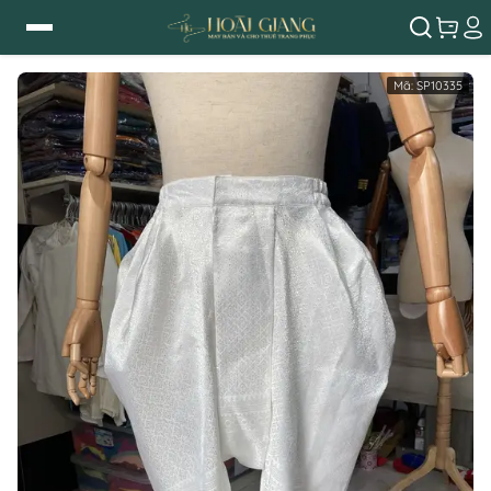
Mã:
SP10335