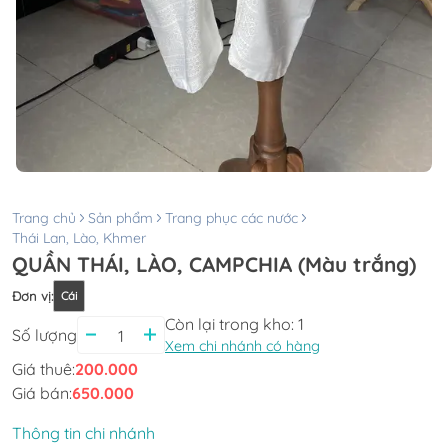
Trang chủ
Sản phẩm
Trang phục các nước
Thái Lan, Lào, Khmer
QUẦN THÁI, LÀO, CAMPCHIA (Màu trắng)
Đơn vị
:
Cái
Còn lại trong kho:
1
Số lượng
Xem chi nhánh có hàng
Giá thuê:
200.000
Giá bán:
650.000
Thông tin chi nhánh