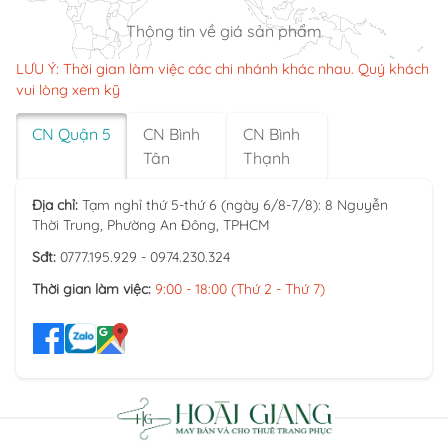
Thông tin về giá sản phẩm
LƯU Ý: Thời gian làm việc các chi nhánh khác nhau. Quý khách
vui lòng xem kỹ
CN Quận 5
CN Bình
CN Bình
Tân
Thạnh
Địa chỉ:
Tạm nghỉ thứ 5-thứ 6 (ngày 6/8-7/8): 8 Nguyễn
Thời Trung, Phường An Đông, TPHCM
Sđt:
0777.195.929 - 0974.230.324
Thời gian làm việc:
9:00 - 18:00 (Thứ 2 - Thứ 7)