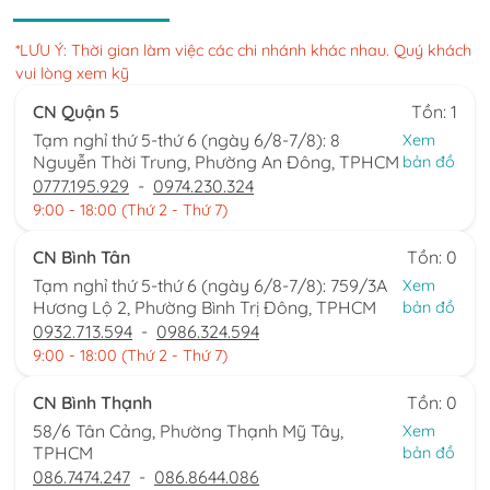
*LƯU Ý: Thời gian làm việc các chi nhánh khác nhau. Quý khách
vui lòng xem kỹ
CN Quận 5
Tồn: 1
Tạm nghỉ thứ 5-thứ 6 (ngày 6/8-7/8): 8
Xem
Nguyễn Thời Trung, Phường An Đông, TPHCM
bản đồ
0777.195.929
-
0974.230.324
9:00 - 18:00 (Thứ 2 - Thứ 7)
CN Bình Tân
Tồn: 0
Tạm nghỉ thứ 5-thứ 6 (ngày 6/8-7/8): 759/3A
Xem
Hương Lộ 2, Phường Bình Trị Đông, TPHCM
bản đồ
0932.713.594
-
0986.324.594
9:00 - 18:00 (Thứ 2 - Thứ 7)
CN Bình Thạnh
Tồn: 0
58/6 Tân Cảng, Phường Thạnh Mỹ Tây,
Xem
TPHCM
bản đồ
086.7474.247
-
086.8644.086