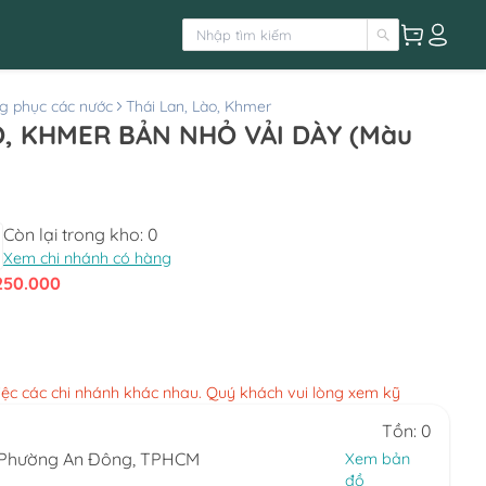
g phục các nước
Thái Lan, Lào, Khmer
O, KHMER BẢN NHỎ VẢI DÀY (Màu
Còn lại trong kho:
0
Xem chi nhánh có hàng
250.000
việc các chi nhánh khác nhau. Quý khách vui lòng xem kỹ
Tồn: 0
, Phường An Đông, TPHCM
Xem bản
đồ