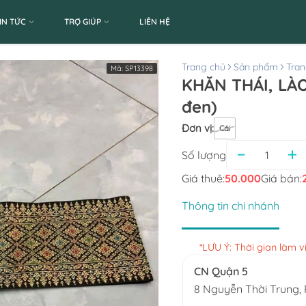
IN TỨC
TRỢ GIÚP
LIÊN HỆ
Trang chủ
Sản phẩm
Tran
Mã:
SP13398
KHĂN THÁI, LÀ
đen)
Đơn vị
:
Cái
Số lượng
Giá thuê:
50.000
Giá bán:
Thông tin chi nhánh
*LƯU Ý: Thời gian làm 
CN Quận 5
8 Nguyễn Thời Trung