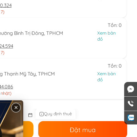
0.324
 7)
Tồn: 0
hường Bình Trị Đông, TPHCM
Xem bản
đồ
24.594
 7)
Tồn: 0
ng Thạnh Mỹ Tây, TPHCM
Xem bản
đồ
44.086
 nhật)
×
Quy định thuê
ê
Đặt mua