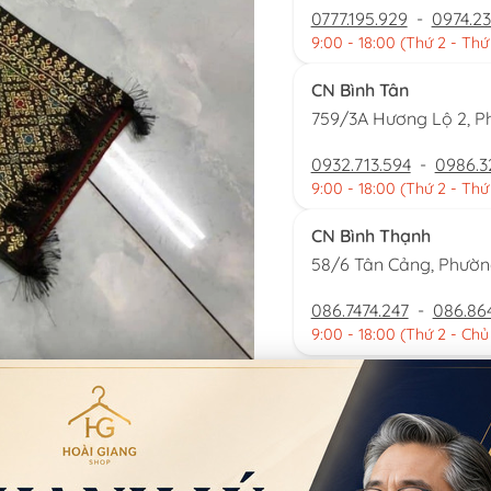
0777.195.929
-
0974.23
9:00 - 18:00 (Thứ 2 - Thứ
CN Bình Tân
759/3A Hương Lộ 2, P
0932.713.594
-
0986.3
9:00 - 18:00 (Thứ 2 - Thứ
CN Bình Thạnh
58/6 Tân Cảng, Phườ
086.7474.247
-
086.86
9:00 - 18:00 (Thứ 2 - Chủ
Đặt thu