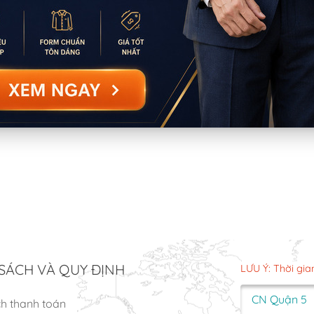
SÁCH VÀ QUY ĐỊNH
LƯU Ý: Thời gia
CN Quận 5
ch thanh toán