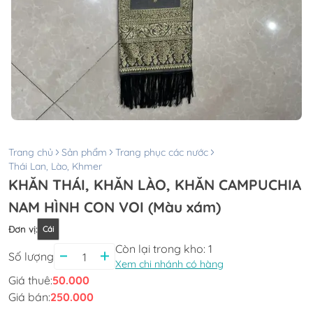
Trang chủ
Sản phẩm
Trang phục các nước
Thái Lan, Lào, Khmer
KHĂN THÁI, KHĂN LÀO, KHĂN CAMPUCHIA
NAM HÌNH CON VOI (Màu xám)
Đơn vị
:
Cái
Còn lại trong kho:
1
Số lượng
Xem chi nhánh có hàng
Giá thuê:
50.000
Giá bán:
250.000