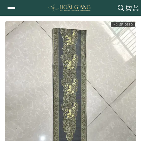
Mã:
SP10330