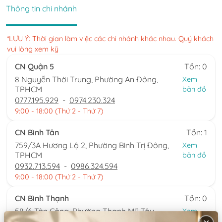
Thông tin chi nhánh
*LƯU Ý: Thời gian làm việc các chi nhánh khác nhau. Quý khách
vui lòng xem kỹ
CN Quận 5
Tồn: 0
8 Nguyễn Thời Trung, Phường An Đông,
Xem
TPHCM
bản đồ
0777.195.929
-
0974.230.324
9:00 - 18:00 (Thứ 2 - Thứ 7)
CN Bình Tân
Tồn: 1
759/3A Hương Lộ 2, Phường Bình Trị Đông,
Xem
TPHCM
bản đồ
0932.713.594
-
0986.324.594
9:00 - 18:00 (Thứ 2 - Thứ 7)
CN Bình Thạnh
Tồn: 0
58/6 Tân Cảng, Phường Thạnh Mỹ Tây,
Xem
TPHCM
bản đồ