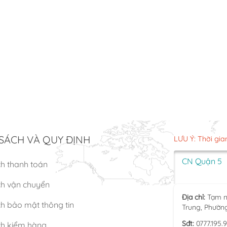
SÁCH VÀ QUY ĐỊNH
LƯU Ý: Thời gia
CN Quận 5
ch thanh toán
ch vận chuyển
Địa chỉ:
Tạm n
h bảo mật thông tin
Trung, Phườn
Sđt:
0777.195.
ch kiểm hàng