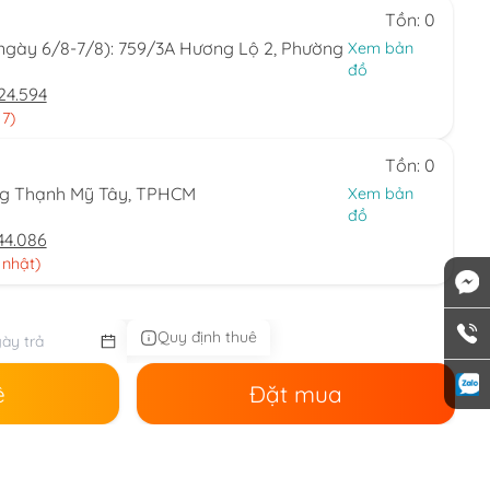
Tồn: 0
(ngày 6/8-7/8): 759/3A Hương Lộ 2, Phường
Xem bản
đồ
24.594
 7)
Tồn: 0
ng Thạnh Mỹ Tây, TPHCM
Xem bản
đồ
44.086
 nhật)
Quy định thuê
ê
Đặt mua