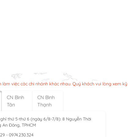
n làm việc các chi nhánh khác nhau. Quý khách vui lòng xem kỹ
CN Bình
CN Bình
Tân
Thạnh
ghỉ thứ 5-thứ 6 (ngày 6/8-7/8): 8 Nguyễn Thời
g An Đông, TPHCM
929 - 0974.230.324