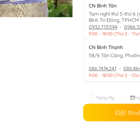
CN Bình Tân
Tạm nghỉ thứ 5-thứ 6 
Bình Trị Đông, TPHCM
0932.713.594
-
0986.3
9:00 - 18:00 (Thứ 2 - Thứ
CN Bình Thạnh
58/6 Tân Cảng, Phườ
086.7474.247
-
086.86
9:00 - 18:00 (Thứ 2 - Chủ
Đặt thu