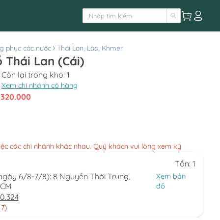
g phục các nước
Thái Lan, Lào, Khmer
 Thái Lan (Cái)
Còn lại trong kho:
1
Xem chi nhánh có hàng
:
320.000
việc các chi nhánh khác nhau. Quý khách vui lòng xem kỹ
Tồn: 1
(ngày 6/8-7/8): 8 Nguyễn Thời Trung,
Xem bản
HCM
đồ
0.324
 7)