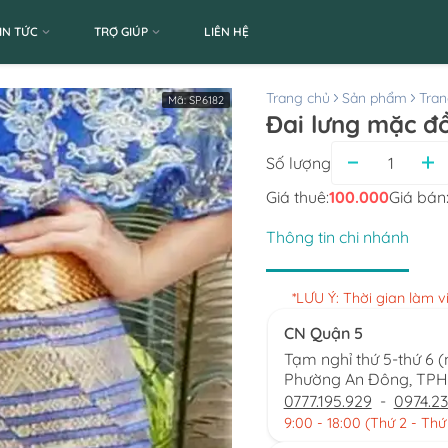
IN TỨC
TRỢ GIÚP
LIÊN HỆ
Trang chủ
Sản phẩm
Tran
Mã:
SP6182
Đai lưng mặc đồ
Số lượng
Giá thuê:
100.000
Giá bán
Thông tin chi nhánh
*LƯU Ý: Thời gian làm 
CN Quận 5
Tạm nghỉ thứ 5-thứ 6 
Phường An Đông, TP
0777.195.929
-
0974.23
9:00 - 18:00 (Thứ 2 - Thứ