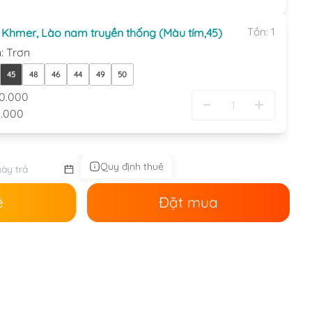
Tồn:
1
, Khmer, Lào nam truyền thống (Màu tím,45)
n
:
Trơn
45
48
46
44
49
50
0.000
.000
Quy định thuê
ê
Đặt mua