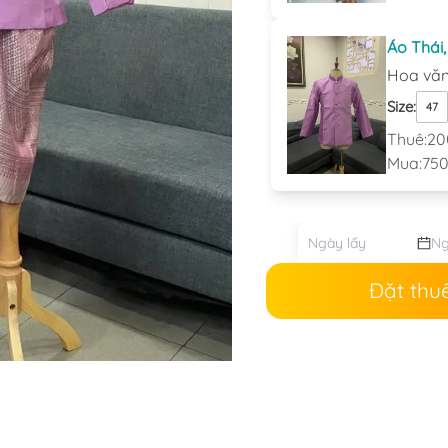
Áo Thái
Hoa vă
Size
:
47
Thuê:
20
Mua:
750
Đặt thu