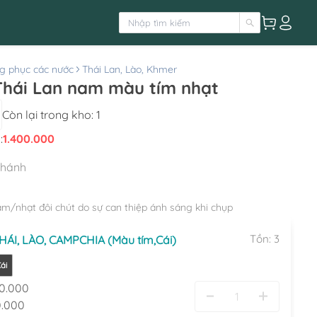
g phục các nước
Thái Lan, Lào, Khmer
Thái Lan nam màu tím nhạt
Còn lại trong kho:
1
:
1.400.000
nhánh
ậm/nhạt đôi chút do sự can thiệp ánh sáng khi chụp
Tồn:
3
ÁI, LÀO, CAMPCHIA (Màu tím,Cái)
ái
0.000
.000