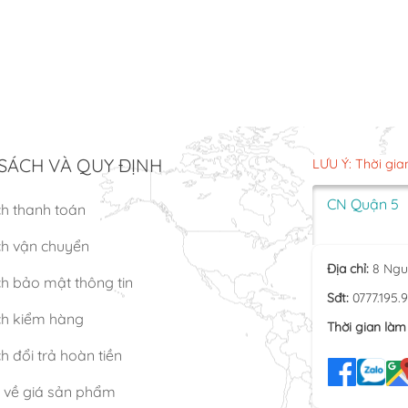
SÁCH VÀ QUY ĐỊNH
LƯU Ý: Thời gia
CN Quận 5
ch thanh toán
ch vận chuyển
Địa chỉ:
8 Ngu
h bảo mật thông tin
Sđt:
0777.195.
ch kiểm hàng
Thời gian làm 
h đổi trả hoàn tiền
n về giá sản phẩm