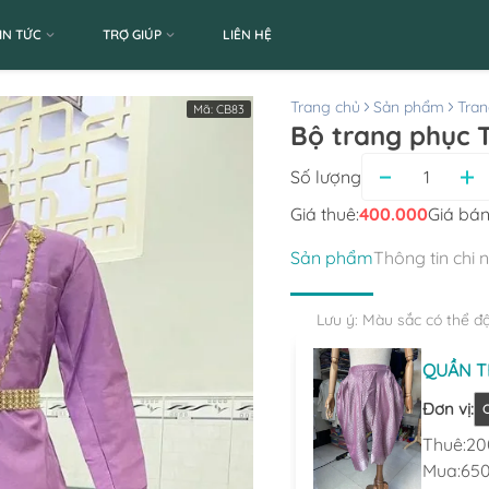
IN TỨC
TRỢ GIÚP
LIÊN HỆ
Trang chủ
Sản phẩm
Tran
Mã:
CB83
Bộ trang phục 
Số lượng
Giá thuê:
400.000
Giá bán
Sản phẩm
Thông tin chi 
Lưu ý: Màu sắc có thể đ
QUẦN TH
Đơn vị
:
C
Thuê:
20
Mua:
650