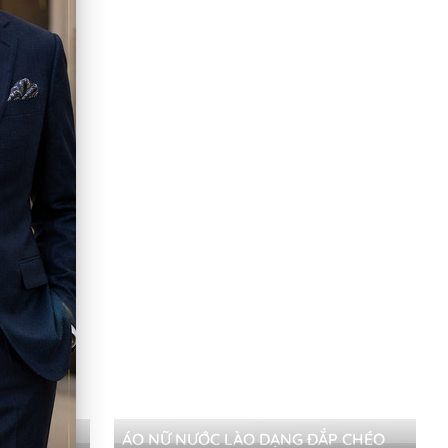
NH
ÁO NỮ NƯỚC LÀO DẠNG ĐẮP CHÉO