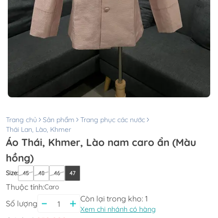
Trang chủ
Sản phẩm
Trang phục các nước
Thái Lan, Lào, Khmer
Áo Thái, Khmer, Lào nam caro ẩn (Màu
hồng)
Size
:
45
48
46
47
Thuộc tính:
Caro
Còn lại trong kho:
1
Số lượng
Xem chi nhánh có hàng