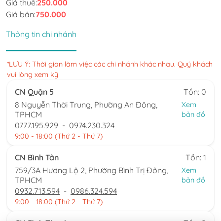
Giá thuê:
250.000
Giá bán:
750.000
Thông tin chi nhánh
*LƯU Ý: Thời gian làm việc các chi nhánh khác nhau. Quý khách
vui lòng xem kỹ
CN Quận 5
Tồn: 0
8 Nguyễn Thời Trung, Phường An Đông,
Xem
TPHCM
bản đồ
0777.195.929
-
0974.230.324
9:00 - 18:00 (Thứ 2 - Thứ 7)
CN Bình Tân
Tồn: 1
759/3A Hương Lộ 2, Phường Bình Trị Đông,
Xem
TPHCM
bản đồ
0932.713.594
-
0986.324.594
9:00 - 18:00 (Thứ 2 - Thứ 7)