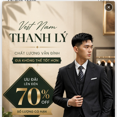
CN Bình Thạnh
Tồn: 0
×
58/6 Tân Cảng, Phường Thạnh Mỹ Tây,
Xem
TPHCM
bản đồ
086.7474.247
-
086.8644.086
9:00 - 18:00 (Thứ 2 - Chủ nhật)
Thông tin sản phẩm
Chất liệu:
Gấm/Taffeta
Xuất xứ:
Việt Nam
Hướng dẫn sử dụng:
Giặt tay/giặt máy
Lưu ý:
Không dùng thuốc tẩy Không giặt bằng nước sôi
Sản phẩm tương tự