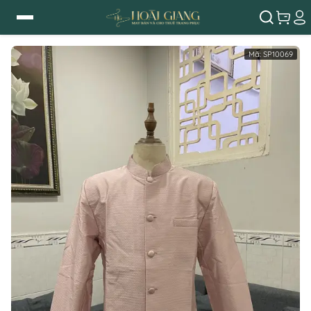
Mã:
SP10069