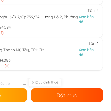
Tồn: 5
(ngày 6/8-7/8): 759/3A Hương Lộ 2, Phường
Xem bản
đồ
24.594
 7)
Tồn: 1
ng Thạnh Mỹ Tây, TPHCM
Xem bản
đồ
44.086
 nhật)
Quy định thuê
ê
Đặt mua