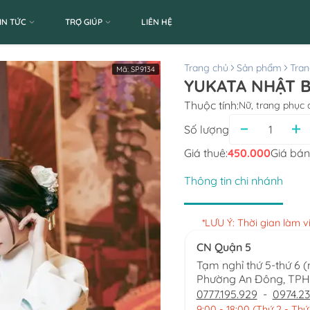
IN TỨC
TRỢ GIÚP
LIÊN HỆ
Trang chủ
Sản phẩm
Tran
Mã:
SP9134
YUKATA NHẬT B
Thuộc tính:
Nữ, trang phục 
Số lượng
Giá thuê:
450.000
Giá bán
Thông tin chi nhánh
*LƯU Ý: Thời gian làm 
CN Quận 5
Tạm nghỉ thứ 5-thứ 6 
Phường An Đông, TP
0777.195.929
-
0974.23
9:00 - 18:00 (Thứ 2 - Thứ