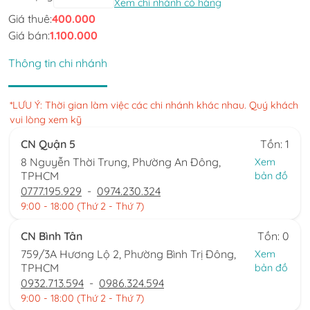
Xem chi nhánh có hàng
Giá thuê:
400.000
Giá bán:
1.100.000
Thông tin chi nhánh
*LƯU Ý: Thời gian làm việc các chi nhánh khác nhau. Quý khách
vui lòng xem kỹ
CN Quận 5
Tồn: 1
8 Nguyễn Thời Trung, Phường An Đông,
Xem
TPHCM
bản đồ
0777.195.929
-
0974.230.324
9:00 - 18:00 (Thứ 2 - Thứ 7)
CN Bình Tân
Tồn: 0
759/3A Hương Lộ 2, Phường Bình Trị Đông,
Xem
TPHCM
bản đồ
0932.713.594
-
0986.324.594
9:00 - 18:00 (Thứ 2 - Thứ 7)