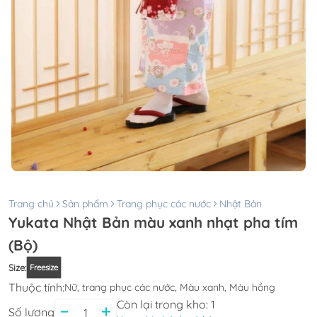
Trang chủ
Sản phẩm
Trang phục các nước
Nhật Bản
Yukata Nhật Bản màu xanh nhạt pha tím
(Bộ)
Size
:
Freesize
Thuộc tính:
Nữ, trang phục các nước, Màu xanh, Màu hồng
Còn lại trong kho:
1
Số lượng