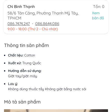
CN Bình Thạnh
Tồn: 0
58/6 Tân Cảng, Phường Thạnh Mỹ Tây,
Xem
TPHCM
bản đồ
086.7474.247
-
086.8644.086
9:00 - 18:00 (Thứ 2 - Chủ nhật)
Thông tin sản phẩm
Chất liệu:
Cotton
Xuất xứ:
Trung Quốc
Hướng dẫn sử dụng:
Giặt tay/giặt máy
Lưu ý:
Không dùng thuốc tẩy Không giặt bằng nước sôi
Mô tả sản phẩm