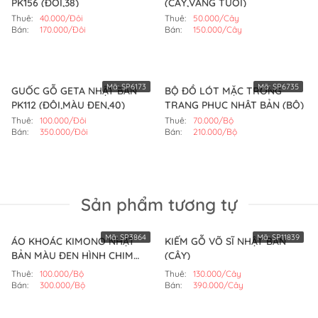
PK156 (ĐÔI,38)
(CÂY,VÀNG TƯƠI)
Thuê:
40.000/Đôi
Thuê:
50.000/Cây
Bán:
170.000/Đôi
Bán:
150.000/Cây
Mã:
SP6173
Mã:
SP6735
GUỐC GỖ GETA NHẬT BẢN
BỘ ĐỒ LÓT MẶC TRONG
PK112 (ĐÔI,MÀU ĐEN,40)
TRANG PHỤC NHẬT BẢN (BỘ)
Thuê:
100.000/Đôi
Thuê:
70.000/Bộ
Bán:
350.000/Đôi
Bán:
210.000/Bộ
Sản phẩm tương tự
Mã:
SP3864
Mã:
SP11839
ÁO KHOÁC KIMONO NHẬT
KIẾM GỖ VÕ SĨ NHẬT BẢN
BẢN MÀU ĐEN HÌNH CHIM
(CÂY)
HẠC (BỘ)
Thuê:
100.000/Bộ
Thuê:
130.000/Cây
Bán:
300.000/Bộ
Bán:
390.000/Cây