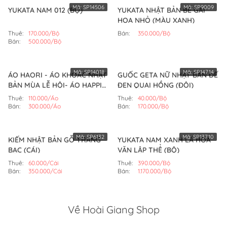
Mã:
SP14506
Mã:
SP9009
YUKATA NAM 012 (BỘ)
YUKATA NHẬT BẢN BÉ GÁI
HOA NHỎ (MÀU XANH)
Thuê:
170.000/Bộ
Bán:
350.000/Bộ
Bán:
500.000/Bộ
Mã:
SP14018
Mã:
SP14714
ÁO HAORI - ÁO KHOÁC NHẬT
GUỐC GETA NỮ NHẬT BẢN ĐẾ
BẢN MÙA LỄ HỘI- ÁO HAPPI
ĐEN QUAI HỒNG (ĐÔI)
(MẪU SỐ 2)
Thuê:
110.000/Áo
Thuê:
40.000/Bộ
Bán:
300.000/Áo
Bán:
170.000/Bộ
Mã:
SP6132
Mã:
SP13710
KIẾM NHẬT BẢN GỖ TRÁNG
YUKATA NAM XANH LÁ HOA
BẠC (CÁI)
VĂN LẬP THỂ (BỘ)
Thuê:
60.000/Cái
Thuê:
390.000/Bộ
Bán:
350.000/Cái
Bán:
1.170.000/Bộ
Về Hoài Giang Shop