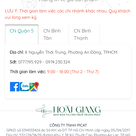
LƯU Ý: Thời gian làm việc các chi nhánh khác nhau. Quý khách
vui lòng xem kỹ
CN Quận 5
CN Bình
CN Bình
Tân
Thạnh
Địa chỉ:
8 Nguyễn Thời Trung, Phường An Đông, TPHCM
Sđt:
0777.195.929 - 0974.230.324
Thời gian làm việc:
9:00 - 18:00 (Thứ 2 - Thứ 7)
CÔNG TY TNHH PICAT
GPKD số 0314333426 do Sở KH và ĐT TP Hồ Chí Minh cấp ngày 05/04/2017
Địa chỉ: 532/28/34/19 đường Khu Y Tế Kỹ Thuật Cao, Phường An Lạc, TP Hồ