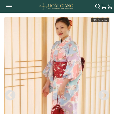
Mã:
SP3862