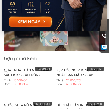
Gợi ý mua kèm
Mã:
SP6176
Mã:
SP11491
QUẠT NHẬT BẢN NHIỀU MÀU
KẸP TÓC NƠ PHONG CÁCH
SẮC PK145 (CÁI,TRÒN)
NHẬT BẢN MẪU 3 (CÁI)
Thuê:
10.000/Cái
Thuê:
25.000/Cái
Bán:
50.000/Cái
Bán:
65.000/Cái
Mã:
SP10984
Mã:
SP9126
GUỐC GETA NỮ NHẬT BẢN
DÙ NHẬT BẢN IN HOA VĂN